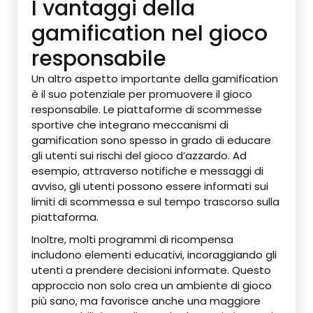
I vantaggi della
gamification nel gioco
responsabile
Un altro aspetto importante della gamification
è il suo potenziale per promuovere il gioco
responsabile. Le piattaforme di scommesse
sportive che integrano meccanismi di
gamification sono spesso in grado di educare
gli utenti sui rischi del gioco d’azzardo. Ad
esempio, attraverso notifiche e messaggi di
avviso, gli utenti possono essere informati sui
limiti di scommessa e sul tempo trascorso sulla
piattaforma.
Inoltre, molti programmi di ricompensa
includono elementi educativi, incoraggiando gli
utenti a prendere decisioni informate. Questo
approccio non solo crea un ambiente di gioco
più sano, ma favorisce anche una maggiore