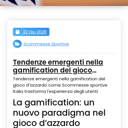
22 Giu 2026
Scommesse Sportive
Tendenze emergenti nella
gamification del gioco
d'azzardo come Scommesse
Tendenze emergenti nella gamification del
sportive Italia trasforma
gioco d'azzardo come Scommesse sportive
Italia trasforma l'esperienza degli utenti
l'esperienza degli utenti
La gamification: un
nuovo paradigma nel
gioco d’azzardo