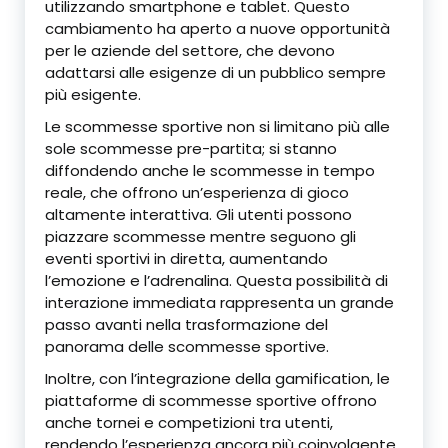
utilizzando smartphone e tablet. Questo
cambiamento ha aperto a nuove opportunità
per le aziende del settore, che devono
adattarsi alle esigenze di un pubblico sempre
più esigente.
Le scommesse sportive non si limitano più alle
sole scommesse pre-partita; si stanno
diffondendo anche le scommesse in tempo
reale, che offrono un’esperienza di gioco
altamente interattiva. Gli utenti possono
piazzare scommesse mentre seguono gli
eventi sportivi in diretta, aumentando
l’emozione e l’adrenalina. Questa possibilità di
interazione immediata rappresenta un grande
passo avanti nella trasformazione del
panorama delle scommesse sportive.
Inoltre, con l’integrazione della gamification, le
piattaforme di scommesse sportive offrono
anche tornei e competizioni tra utenti,
rendendo l’esperienza ancora più coinvolgente.