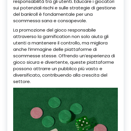
responsabilità tra gli utenti. Educare i giocatori
sui potenziali rischi e sulle strategie di gestione
del bankroll è fondamentale per una
scommessa sana e consapevole.
La promozione del gioco responsabile
attraverso la gamification non solo aiuta gli
utenti a mantenere il controllo, ma migliora
anche l’immagine delle piattaforme di
scommesse stesse. Offrendo un’esperienza di
gioco sicura e divertente, queste piattaforme
possono attrarre un pubblico più vasto e
diversificato, contribuendo alla crescita del
settore.