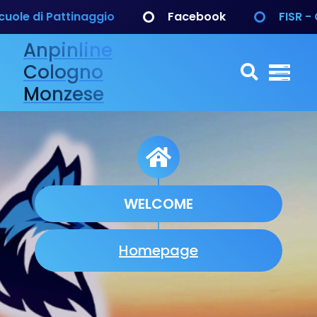
uole di Pattinaggio
Facebook
FISR - 
Anpinline
Cologno
Monzese
WELCOME
Homepage