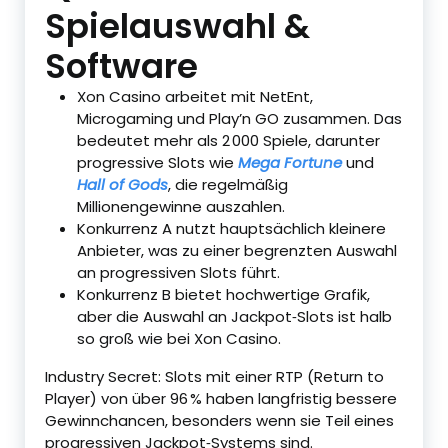
Spielauswahl &
Software
Xon Casino arbeitet mit NetEnt,
Microgaming und Play’n GO zusammen. Das
bedeutet mehr als 2 000 Spiele, darunter
progressive Slots wie
Mega Fortune
und
Hall of Gods
, die regelmäßig
Millionengewinne auszahlen.
Konkurrenz A nutzt hauptsächlich kleinere
Anbieter, was zu einer begrenzten Auswahl
an progressiven Slots führt.
Konkurrenz B bietet hochwertige Grafik,
aber die Auswahl an Jackpot‑Slots ist halb
so groß wie bei Xon Casino.
Industry Secret: Slots mit einer RTP (Return to
Player) von über 96 % haben langfristig bessere
Gewinnchancen, besonders wenn sie Teil eines
progressiven Jackpot‑Systems sind.