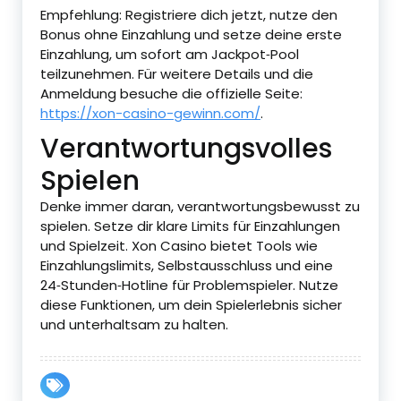
Empfehlung: Registriere dich jetzt, nutze den
Bonus ohne Einzahlung und setze deine erste
Einzahlung, um sofort am Jackpot‑Pool
teilzunehmen. Für weitere Details und die
Anmeldung besuche die offizielle Seite:
https://xon-casino-gewinn.com/
.
Verantwortungsvolles
Spielen
Denke immer daran, verantwortungsbewusst zu
spielen. Setze dir klare Limits für Einzahlungen
und Spielzeit. Xon Casino bietet Tools wie
Einzahlungslimits, Selbstausschluss und eine
24‑Stunden‑Hotline für Problemspieler. Nutze
diese Funktionen, um dein Spielerlebnis sicher
und unterhaltsam zu halten.