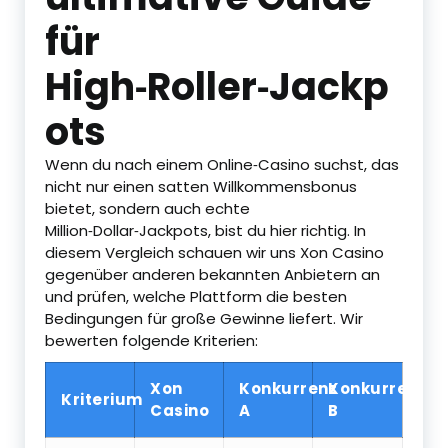
für
High‑Roller‑Jackp
ots
Wenn du nach einem Online‑Casino suchst, das
nicht nur einen satten Willkommensbonus
bietet, sondern auch echte
Million‑Dollar‑Jackpots, bist du hier richtig. In
diesem Vergleich schauen wir uns Xon Casino
gegenüber anderen bekannten Anbietern an
und prüfen, welche Plattform die besten
Bedingungen für große Gewinne liefert. Wir
bewerten folgende Kriterien:
Xon
Konkurrenz
Konkurrenz
Kriterium
Casino
A
B