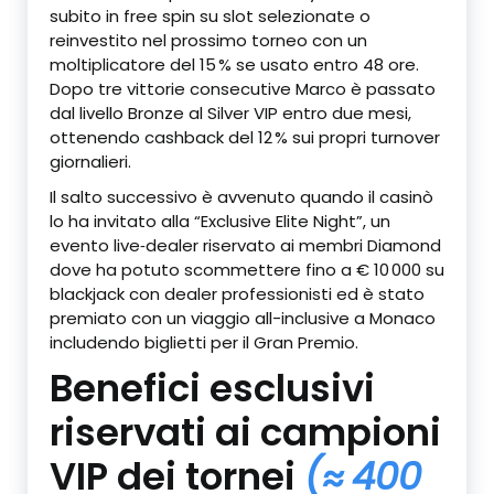
subito in free spin su slot selezionate o
reinvestito nel prossimo torneo con un
moltiplicatore del 15 % se usato entro 48 ore.
Dopo tre vittorie consecutive Marco è passato
dal livello Bronze al Silver VIP entro due mesi,
ottenendo cashback del 12 % sui propri turnover
giornalieri.
Il salto successivo è avvenuto quando il casinò
lo ha invitato alla “Exclusive Elite Night”, un
evento live‑dealer riservato ai membri Diamond
dove ha potuto scommettere fino a € 10 000 su
blackjack con dealer professionisti ed è stato
premiato con un viaggio all-inclusive a Monaco
includendo biglietti per il Gran Premio.
Benefici esclusivi
riservati ai campioni
VIP dei tornei
(≈ 400