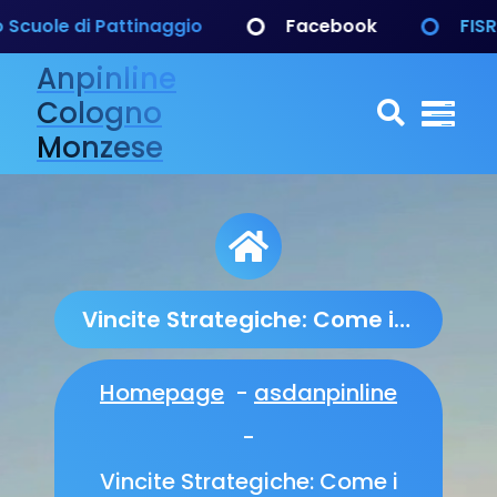
i Pattinaggio
Facebook
FISR - Corsa
Anpinline
Cologno
Monzese
Vincite Strategiche: Come i Giocatori dei Tornei VIP Trasformano la Fedeltà in Premi Esclusivi e Benefici di Lusso attraverso programmi di loyalty avanzati, bonus personalizzati e opportunità di viaggio globali
Homepage
-
asdanpinline
-
Vincite Strategiche: Come i