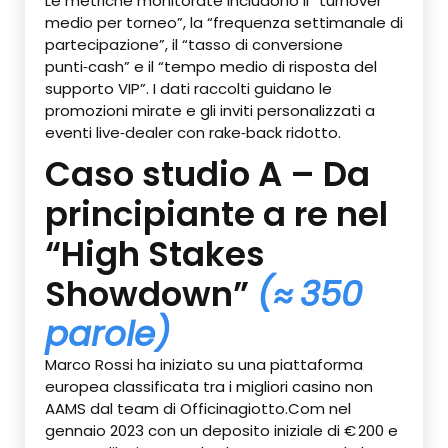
Le metriche monitorate includono il “turnover
medio per torneo”, la “frequenza settimanale di
partecipazione”, il “tasso di conversione
punti‑cash” e il “tempo medio di risposta del
supporto VIP”. I dati raccolti guidano le
promozioni mirate e gli inviti personalizzati a
eventi live‑dealer con rake‑back ridotto.
Caso studio A – Da
principiante a re nel
“High Stakes
Showdown”
(≈ 350
parole)
Marco Rossi ha iniziato su una piattaforma
europea classificata tra i migliori casino non
AAMS dal team di Officinagiotto.Com nel
gennaio 2023 con un deposito iniziale di € 200 e