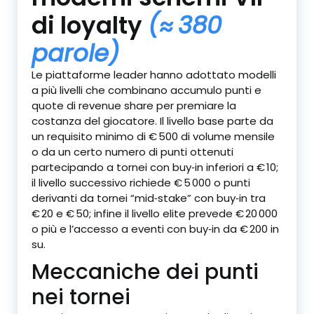
di loyalty
(≈ 380
parole)
Le piattaforme leader hanno adottato modelli
a più livelli che combinano accumulo punti e
quote di revenue share per premiare la
costanza del giocatore. Il livello base parte da
un requisito minimo di € 500 di volume mensile
o da un certo numero di punti ottenuti
partecipando a tornei con buy‑in inferiori a € 10;
il livello successivo richiede € 5 000 o punti
derivanti da tornei “mid‑stake” con buy‑in tra
€ 20 e € 50; infine il livello elite prevede € 20 000
o più e l’accesso a eventi con buy‑in da € 200 in
su.
Meccaniche dei punti
nei tornei