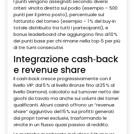
I punti vengono assegnati secondo diversi
criteri: vincita diretta sul podio (esempio – 500
punti per il primo posto), percentuale sul
fatturato del torneo (esempio – 1 % del buy‑in
totale distribuito tra tutti i partecipanti), e
bonus leaderboard che aggiungono fino al 10 %
dei punti base per chi rimane nella top‑5 per più
di tre turni consecutivi.
Integrazione cash‑back
e revenue share
Il cash‑back cresce progressivamente con il
livello VIP: dal 5 % al livello Bronze fino al 25 % al
livello Diamond, calcolato sul turnover netto dei
giochi da tavolo ma anche sui volumi dei tornei
qualificanti. Alcuni casinò offrono un “revenue
share” aggiuntivo del 15 % sui profitti generati
dai propri tornei esclusivi, trasformando le
vincite in un flusso quasi passivo di reddito.