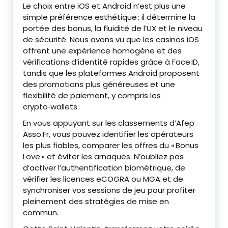
Le choix entre iOS et Android n’est plus une
simple préférence esthétique ; il détermine la
portée des bonus, la fluidité de l’UX et le niveau
de sécurité. Nous avons vu que les casinos iOS
offrent une expérience homogène et des
vérifications d’identité rapides grâce à Face ID,
tandis que les plateformes Android proposent
des promotions plus généreuses et une
flexibilité de paiement, y compris les
crypto‑wallets.
En vous appuyant sur les classements d’Afep
Asso.Fr, vous pouvez identifier les opérateurs
les plus fiables, comparer les offres du « Bonus
Love » et éviter les arnaques. N’oubliez pas
d’activer l’authentification biométrique, de
vérifier les licences eCOGRA ou MGA et de
synchroniser vos sessions de jeu pour profiter
pleinement des stratégies de mise en
commun.