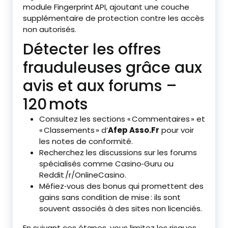
module Fingerprint API, ajoutant une couche
supplémentaire de protection contre les accès
non autorisés.
Détecter les offres
frauduleuses grâce aux
avis et aux forums –
120 mots
Consultez les sections « Commentaires » et
« Classements » d’
Afep Asso.Fr
pour voir
les notes de conformité.
Recherchez les discussions sur les forums
spécialisés comme Casino‑Guru ou
Reddit /r/OnlineCasino.
Méfiez‑vous des bonus qui promettent des
gains sans condition de mise : ils sont
souvent associés à des sites non licenciés.
En suivant ces étapes, vous limitez les risques