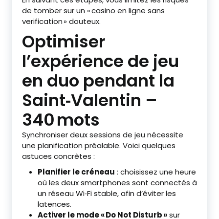
de tomber sur un « casino en ligne sans
verification » douteux.
Optimiser
l’expérience de jeu
en duo pendant la
Saint‑Valentin –
340 mots
Synchroniser deux sessions de jeu nécessite
une planification préalable. Voici quelques
astuces concrètes :
Planifier le créneau
: choisissez une heure
où les deux smartphones sont connectés à
un réseau Wi‑Fi stable, afin d’éviter les
latences.
Activer le mode « Do Not Disturb »
sur