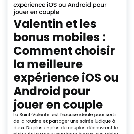
expérience iOS ou Android pour
jouer en couple
Valentin et les
bonus mobiles :
Comment choisir
la meilleure
expérience iOS ou
Android pour
jouer en couple
La Saint‑Valentin est l’excuse idéale pour sortir
de la routine et partager une soirée ludique à
deux. De plus en plus de couples découvrent le