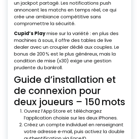
un jackpot partagé. Les notifications push
annoncent les matchs en temps réel, ce qui
crée une ambiance compétitive sans
compromettre la sécurité.
Cupid’s Play
mise sur la variété : en plus des
machines à sous, il offre des tables de live
dealer avec un croupier dédié aux couples. Le
bonus de 200 % est le plus généreux, mais la
condition de mise (x30) exige une gestion
prudente du bankroll.
Guide d’installation et
de connexion pour
deux joueurs – 150 mots
Ouvrez l’App Store et téléchargez
l’application choisie sur les deux iPhones.
Créez un compte individuel en renseignant
votre adresse e‑mail, puis activez la double
authentification via Face ID.