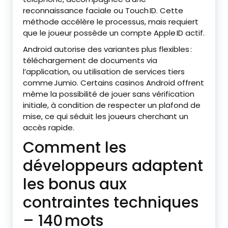
reconnaissance faciale ou Touch ID. Cette
méthode accélère le processus, mais requiert
que le joueur possède un compte Apple ID actif.
Android autorise des variantes plus flexibles :
téléchargement de documents via
l’application, ou utilisation de services tiers
comme Jumio. Certains casinos Android offrent
même la possibilité de jouer sans vérification
initiale, à condition de respecter un plafond de
mise, ce qui séduit les joueurs cherchant un
accès rapide.
Comment les
développeurs adaptent
les bonus aux
contraintes techniques
– 140 mots