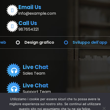
Email Us
info@example.com
Call Us
987654321
Design grafico
Sviluppo dell'app
Live Chat
Sales Team
Live Chat
Support Team
Utilizziamo i cookie per essere sicuri che tu possa avere la
migliore esperienza sul nostro sito. Se continui ad utilizzare
Application
Application
for Android
questo sito noi assumiamo che tu ne sia felice.
for iOS