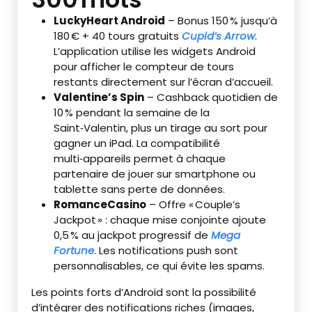
LuckyHeart Android
– Bonus 150 % jusqu’à
180 € + 40 tours gratuits
Cupid’s Arrow
.
L’application utilise les widgets Android
pour afficher le compteur de tours
restants directement sur l’écran d’accueil.
Valentine’s Spin
– Cashback quotidien de
10 % pendant la semaine de la
Saint‑Valentin, plus un tirage au sort pour
gagner un iPad. La compatibilité
multi‑appareils permet à chaque
partenaire de jouer sur smartphone ou
tablette sans perte de données.
RomanceCasino
– Offre « Couple’s
Jackpot » : chaque mise conjointe ajoute
0,5 % au jackpot progressif de
Mega
Fortune
. Les notifications push sont
personnalisables, ce qui évite les spams.
Les points forts d’Android sont la possibilité
d’intégrer des notifications riches (images,