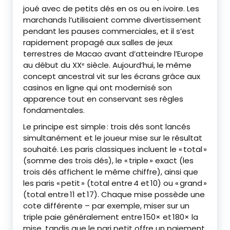
joué avec de petits dés en os ou en ivoire. Les
marchands l’utilisaient comme divertissement
pendant les pauses commerciales, et il s’est
rapidement propagé aux salles de jeux
terrestres de Macao avant d’atteindre l’Europe
au début du XXᵉ siècle. Aujourd’hui, le même
concept ancestral vit sur les écrans grâce aux
casinos en ligne qui ont modernisé son
apparence tout en conservant ses règles
fondamentales.
Le principe est simple : trois dés sont lancés
simultanément et le joueur mise sur le résultat
souhaité. Les paris classiques incluent le « total »
(somme des trois dés), le « triple » exact (les
trois dés affichent le même chiffre), ainsi que
les paris « petit » (total entre 4 et 10) ou « grand »
(total entre 11 et 17). Chaque mise possède une
cote différente – par exemple, miser sur un
triple paie généralement entre 150× et 180× la
mise, tandis que le pari petit offre un paiement