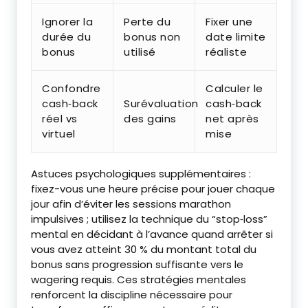
Ignorer la
Perte du
Fixer une
durée du
bonus non
date limite
bonus
utilisé
réaliste
Confondre
Calculer le
cash‑back
Surévaluation
cash‑back
réel vs
des gains
net après
virtuel
mise
Astuces psychologiques supplémentaires :
fixez-vous une heure précise pour jouer chaque
jour afin d’éviter les sessions marathon
impulsives ; utilisez la technique du “stop‑loss”
mental en décidant à l’avance quand arrêter si
vous avez atteint 30 % du montant total du
bonus sans progression suffisante vers le
wagering requis. Ces stratégies mentales
renforcent la discipline nécessaire pour