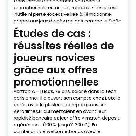
transformer efficacement vos crédits
promotionnels en argent retirable sans stress
inutile ni perte excessive liée à l’émotionnel
propre aux jeux de dés rapides comme le Sic Bo.
Études de cas :
réussites réelles de
joueurs novices
grâce aux offres
promotionnelles
Portrait A – Lucas, 28 ans, salarié dans la tech
parisienne : il a ouvert son compte chez Betclic
après avoir lu plusieurs comparaisons sur
Aerofilmes.fr qui mettaient en avant leur
rapidité bancaire et leur offre « match‑deposit
» généreuse (100 % jusqu’à 200 €). En
combinant ce welcome bonus avec le