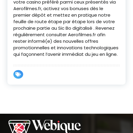
votre casino préféré parmi ceux présentés via
Aerofilmes.fr, activez vos bonuses dès le
premier dépôt et mettez en pratique notre
feuille de route étape par étape lors de votre
prochaine partie au Sic Bo digitalisé . Revenez
régulièrement consulter Aerofilmes.fr afin
rester informé(e) des nouvelles offres
promotionnelles et innovations technologiques
qui façonnent l’avenir immédiat du jeu en ligne.