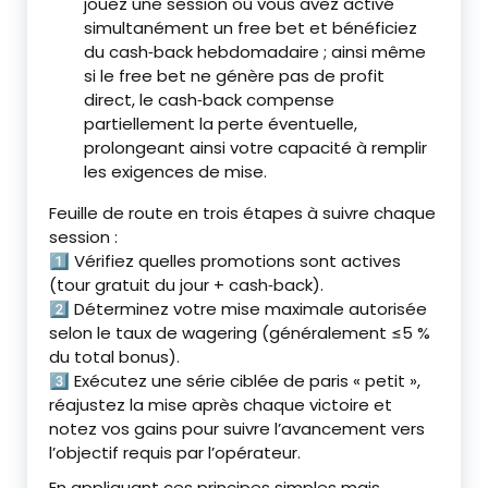
jouez une session où vous avez activé
simultanément un free bet et bénéficiez
du cash‑back hebdomadaire ; ainsi même
si le free bet ne génère pas de profit
direct, le cash‑back compense
partiellement la perte éventuelle,
prolongeant ainsi votre capacité à remplir
les exigences de mise.
Feuille de route en trois étapes à suivre chaque
session :
1️⃣ Vérifiez quelles promotions sont actives
(tour gratuit du jour + cash‑back).
2️⃣ Déterminez votre mise maximale autorisée
selon le taux de wagering (généralement ≤5 %
du total bonus).
3️⃣ Exécutez une série ciblée de paris « petit »,
réajustez la mise après chaque victoire et
notez vos gains pour suivre l’avancement vers
l’objectif requis par l’opérateur.
En appliquant ces principes simples mais