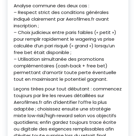
Analyse commune des deux cas :
– Respect strict des conditions générales
indiqué clairement par Aerofilmes.fr avant
inscription ;
– Choix judicieux entre paris faibles (« petit »)
pour remplir rapidement le wagering vs prise
calculée d’un pari risqué (« grand ») lorsqu’un
free bet était disponible ;
– Utilisation simultanée des promotions
complémentaires (cash‑back + free bet)
permettant d’amortir toute perte éventuelle
tout en maximisant le potentiel gagnant.
Leçons tirées pour tout débutant : commencez
toujours par lire les revues détaillées sur
Aerofilmes.fr afin d’identifier l’offre la plus
adaptée ; choisissez ensuite une stratégie
mixte low‑risk/high‑reward selon vos objectifs
quotidiens; enfin gardez toujours trace écrite
ou digitale des exigences remplissables afin
d’éviter toute surprise lors du retrait final.