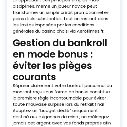
disciplinés, même un joueur novice peut
transformer un simple crédit promotionnel en
gains réels substantiels tout en restant dans
les limites imposées par les conditions
générales du casino choisi via Aerofilmes.fr.
Gestion du bankroll
en mode bonus :
éviter les pièges
courants
Séparer clairement votre bankroll personnel du
montant reçu sous forme de bonus constitue
la première règle incontournable pour éviter
toute mauvaise surprise lors du retrait final.
Adoptez un “budget dédié” uniquement
destiné aux exigences de mise ; ne mélangez
jamais cet argent avec vos fonds propres afin