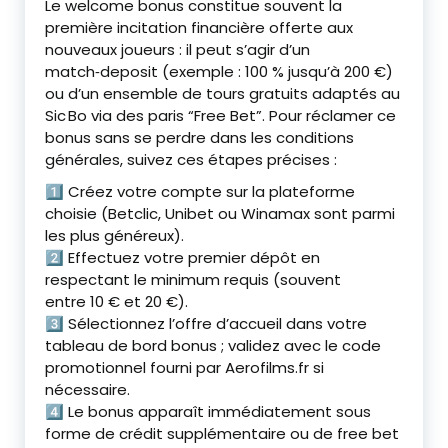
Le welcome bonus constitue souvent la
première incitation financière offerte aux
nouveaux joueurs : il peut s’agir d’un
match‑deposit (exemple : 100 % jusqu’à 200 €)
ou d’un ensemble de tours gratuits adaptés au
Sic Bo via des paris “Free Bet”. Pour réclamer ce
bonus sans se perdre dans les conditions
générales, suivez ces étapes précises :
1️⃣ Créez votre compte sur la plateforme
choisie (Betclic, Unibet ou Winamax sont parmi
les plus généreux).
2️⃣ Effectuez votre premier dépôt en
respectant le minimum requis (souvent
entre 10 € et 20 €).
3️⃣ Sélectionnez l’offre d’accueil dans votre
tableau de bord bonus ; validez avec le code
promotionnel fourni par Aerofilms.fr si
nécessaire.
4️⃣ Le bonus apparaît immédiatement sous
forme de crédit supplémentaire ou de free bet