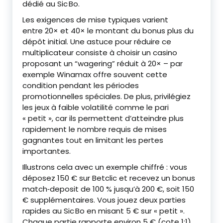
dédié au Sic Bo.
Les exigences de mise typiques varient
entre 20× et 40× le montant du bonus plus du
dépôt initial. Une astuce pour réduire ce
multiplicateur consiste à choisir un casino
proposant un “wagering” réduit à 20× – par
exemple Winamax offre souvent cette
condition pendant les périodes
promotionnelles spéciales. De plus, privilégiez
les jeux à faible volatilité comme le pari
« petit », car ils permettent d’atteindre plus
rapidement le nombre requis de mises
gagnantes tout en limitant les pertes
importantes.
Illustrons cela avec un exemple chiffré : vous
déposez 150 € sur Betclic et recevez un bonus
match‑deposit de 100 % jusqu’à 200 €, soit 150
€ supplémentaires. Vous jouez deux parties
rapides au Sic Bo en misant 5 € sur « petit ».
Chaque partie rapporte environ 5 € (cote 1:1).