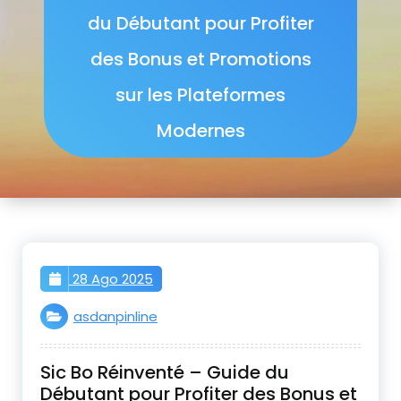
du Débutant pour Profiter
des Bonus et Promotions
sur les Plateformes
Modernes
28 Ago 2025
asdanpinline
Sic Bo Réinventé – Guide du
Débutant pour Profiter des Bonus et