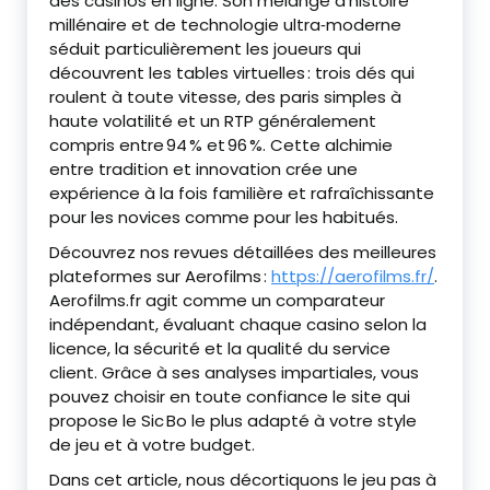
des casinos en ligne. Son mélange d’histoire
millénaire et de technologie ultra‑moderne
séduit particulièrement les joueurs qui
découvrent les tables virtuelles : trois dés qui
roulent à toute vitesse, des paris simples à
haute volatilité et un RTP généralement
compris entre 94 % et 96 %. Cette alchimie
entre tradition et innovation crée une
expérience à la fois familière et rafraîchissante
pour les novices comme pour les habitués.
Découvrez nos revues détaillées des meilleures
plateformes sur Aerofilms :
https://aerofilms.fr/
.
Aerofilms.fr agit comme un comparateur
indépendant, évaluant chaque casino selon la
licence, la sécurité et la qualité du service
client. Grâce à ses analyses impartiales, vous
pouvez choisir en toute confiance le site qui
propose le Sic Bo le plus adapté à votre style
de jeu et à votre budget.
Dans cet article, nous décortiquons le jeu pas à