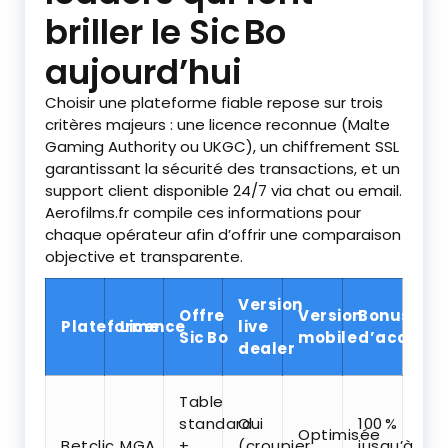
briller le Sic Bo
aujourd’hui
Choisir une plateforme fiable repose sur trois
critères majeurs : une licence reconnue (Malte
Gaming Authority ou UKGC), un chiffrement SSL
garantissant la sécurité des transactions, et un
support client disponible 24/7 via chat ou email.
Aerofilms.fr compile ces informations pour
chaque opérateur afin d’offrir une comparaison
objective et transparente.
Version
Offre
Version
Bonus
Plateforme
Licence
live
Sic Bo
mobile
d’accueil
dealer
Table
standard
Oui
100 %
Optimisée
Betclic
MGA
+
(croupier
jusqu’à