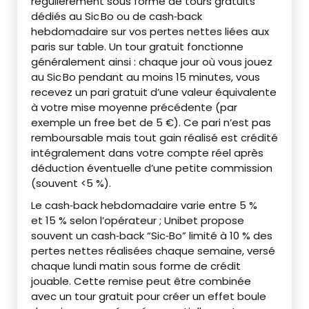
régulièrement sous forme de tours gratuits
dédiés au Sic Bo ou de cash‑back
hebdomadaire sur vos pertes nettes liées aux
paris sur table. Un tour gratuit fonctionne
généralement ainsi : chaque jour où vous jouez
au Sic Bo pendant au moins 15 minutes, vous
recevez un pari gratuit d’une valeur équivalente
à votre mise moyenne précédente (par
exemple un free bet de 5 €). Ce pari n’est pas
remboursable mais tout gain réalisé est crédité
intégralement dans votre compte réel après
déduction éventuelle d’une petite commission
(souvent <5 %).
Le cash‑back hebdomadaire varie entre 5 %
et 15 % selon l’opérateur ; Unibet propose
souvent un cash‑back “Sic‑Bo” limité à 10 % des
pertes nettes réalisées chaque semaine, versé
chaque lundi matin sous forme de crédit
jouable. Cette remise peut être combinée
avec un tour gratuit pour créer un effet boule