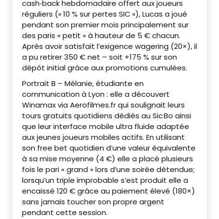
cash‑back hebdomadaire offert aux joueurs
réguliers (« 10 % sur pertes SIC »), Lucas a joué
pendant son premier mois principalement sur
des paris « petit » à hauteur de 5 € chacun.
Après avoir satisfait l’exigence wagering (20×), il
a pu retirer 350 € net – soit +175 % sur son
dépôt initial grâce aux promotions cumulées.
Portrait B – Mélanie, étudiante en
communication à Lyon : elle a découvert
Winamax via Aerofilmes.fr qui soulignait leurs
tours gratuits quotidiens dédiés au Sic Bo ainsi
que leur interface mobile ultra fluide adaptée
aux jeunes joueurs mobiles actifs. En utilisant
son free bet quotidien d’une valeur équivalente
à sa mise moyenne (4 €) elle a placé plusieurs
fois le pari « grand » lors d’une soirée détendue;
lorsqu’un triple improbable s’est produit elle a
encaissé 120 € grâce au paiement élevé (180×)
sans jamais toucher son propre argent
pendant cette session.