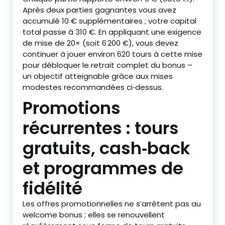
Après deux parties gagnantes vous avez
accumulé 10 € supplémentaires ; votre capital
total passe à 310 €. En appliquant une exigence
de mise de 20× (soit 6 200 €), vous devez
continuer à jouer environ 620 tours à cette mise
pour débloquer le retrait complet du bonus –
un objectif atteignable grâce aux mises
modestes recommandées ci‑dessus.
Promotions
récurrentes : tours
gratuits, cash‑back
et programmes de
fidélité
Les offres promotionnelles ne s’arrêtent pas au
welcome bonus ; elles se renouvellent