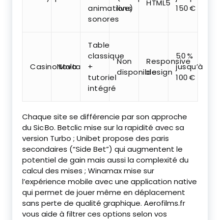
HTML5
animations
live)
150 €
sonores
Table
classique
50 %
Non
Responsive
CasinoNova
Malta
+
jusqu’à
disponible
design
tutoriel
100 €
intégré
Chaque site se différencie par son approche
du Sic Bo. Betclic mise sur la rapidité avec sa
version Turbo ; Unibet propose des paris
secondaires (“Side Bet”) qui augmentent le
potentiel de gain mais aussi la complexité du
calcul des mises ; Winamax mise sur
l’expérience mobile avec une application native
qui permet de jouer même en déplacement
sans perte de qualité graphique. Aerofilms.fr
vous aide à filtrer ces options selon vos