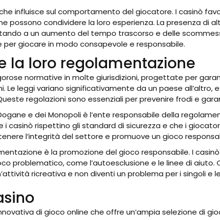
 che influisce sul comportamento del giocatore. I casinò favo
 possono condividere la loro esperienza. La presenza di al
 portando a un aumento del tempo trascorso e delle scomme
e per giocare in modo consapevole e responsabile.
 e la loro regolamentazione
gorose normative in molte giurisdizioni, progettate per garant
Le leggi variano significativamente da un paese all’altro, e c
ò. Queste regolazioni sono essenziali per prevenire frodi e gar
le Dogane e dei Monopoli è l’ente responsabile della regolam
e i casinò rispettino gli standard di sicurezza e che i giocator
nere l’integrità del settore e promuove un gioco responsab
mentazione è la promozione del gioco responsabile. I casi
gioco problematico, come l’autoesclusione e le linee di aiuto
attività ricreativa e non diventi un problema per i singoli e le
asino
ovativa di gioco online che offre un’ampia selezione di gioch