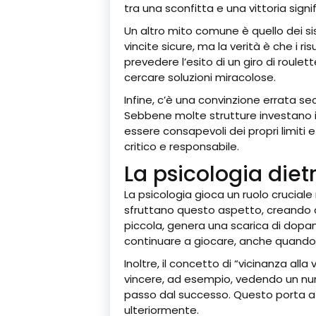
tra una sconfitta e una vittoria signif
Un altro mito comune è quello dei si
vincite sicure, ma la verità è che i 
prevedere l’esito di un giro di roule
cercare soluzioni miracolose.
Infine, c’è una convinzione errata sec
Sebbene molte strutture investano i
essere consapevoli dei propri limiti
critico e responsabile.
La psicologia diet
La psicologia gioca un ruolo cruciale
sfruttano questo aspetto, creando amb
piccola, genera una scarica di dopa
continuare a giocare, anche quando l
Inoltre, il concetto di “vicinanza all
vincere, ad esempio, vedendo un num
passo dal successo. Questo porta a u
ulteriormente.