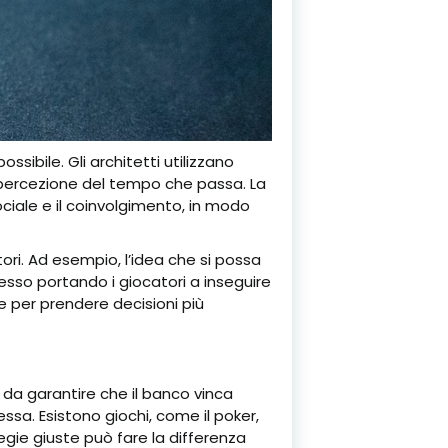
ossibile. Gli architetti utilizzano
a percezione del tempo che passa. La
ociale e il coinvolgimento, in modo
ori. Ad esempio, l’idea che si possa
sso portando i giocatori a inseguire
e per prendere decisioni più
e da garantire che il banco vinca
sa. Esistono giochi, come il poker,
egie giuste può fare la differenza