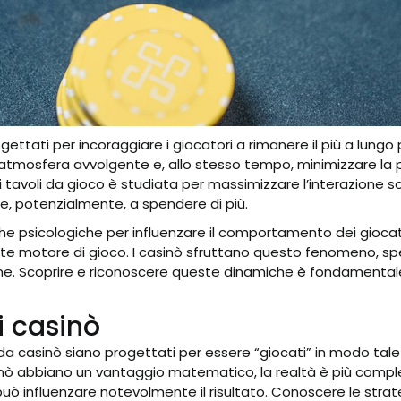
rogettati per incoraggiare i giocatori a rimanere il più a lungo p
un’atmosfera avvolgente e, allo stesso tempo, minimizzare l
i tavoli da gioco è studiata per massimizzare l’interazione s
iù e, potenzialmente, a spendere di più.
iche psicologiche per influenzare il comportamento dei giocat
te motore di gioco. I casinò sfruttano questo fenomeno, spe
 fine. Scoprire e riconoscere queste dinamiche è fondamental
ui casinò
hi da casinò siano progettati per essere “giocati” in modo tal
nò abbiano un vantaggio matematico, la realtà è più comples
uò influenzare notevolmente il risultato. Conoscere le strat