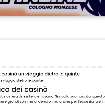
i casinò un viaggio dietro le quinte
n viaggio dietro le quinte
co dei casinò
tmosfera di mistero e fascino. Sin dalla sua nascita, questo 
 vincere grandi somme di denaro, ma anche per l’eccezionale i