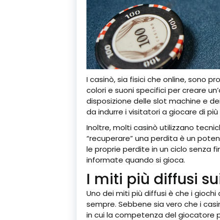
I casinò, sia fisici che online, sono p
colori e suoni specifici per creare 
disposizione delle slot machine e de
da indurre i visitatori a giocare di p
Inoltre, molti casinò utilizzano tecn
“recuperare” una perdita è un poten
le proprie perdite in un ciclo senza
informate quando si gioca.
I miti più diffusi s
Uno dei miti più diffusi è che i gioc
sempre. Sebbene sia vero che i casi
in cui la competenza del giocatore p