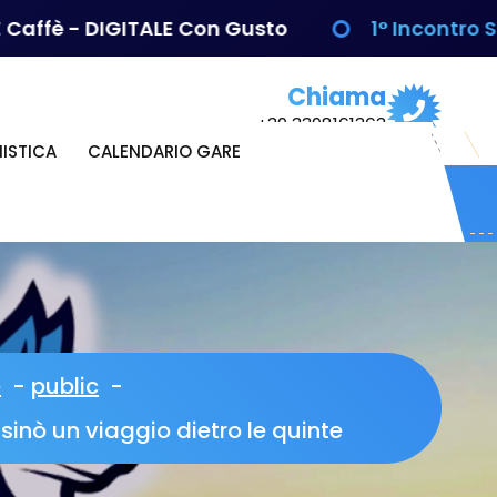
 DIGITALE Con Gusto
1° Incontro Scuole di
Chiama
+39 3398161363
NISTICA
CALENDARIO GARE
e
-
public
-
asinò un viaggio dietro le quinte