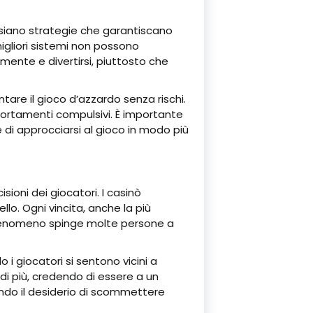
i siano strategie che garantiscano
migliori sistemi non possono
lmente e divertirsi, piuttosto che
ntare il gioco d’azzardo senza rischi.
portamenti compulsivi. È importante
 di approcciarsi al gioco in modo più
ioni dei giocatori. I casinò
lo. Ogni vincita, anche la più
o fenomeno spinge molte persone a
 i giocatori si sentono vicini a
i più, credendo di essere a un
ando il desiderio di scommettere