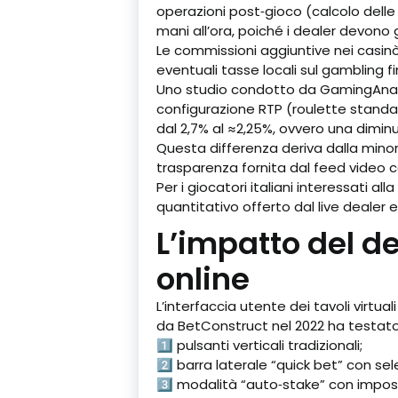
operazioni post‑gioco (calcolo delle 
mani all’ora, poiché i dealer devono g
Le commissioni aggiuntive nei casinò
eventuali tasse locali sul gambling fi
Uno studio condotto da GamingAnalyt
configurazione RTP (roulette standar
dal 2,7% al ≈2,25%, ovvero una diminuz
Questa differenza deriva dalla minore
trasparenza fornita dal feed video c
Per i giocatori italiani interessati 
quantitativo offerto dal live dealer e
L’impatto del de
online
L’interfaccia utente dei tavoli virtu
da BetConstruct nel 2022 ha testato 
1️⃣ pulsanti verticali tradizionali;
2️⃣ barra laterale “quick bet” con se
3️⃣ modalità “auto‑stake” con impos