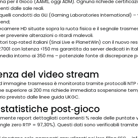
 per il Gioco (AAMS, oggi ADM). Ognuna richiede certificazi
nti dalle sale reali.
quelli condotti da GLI (Gaming Laboratories International) 
‑end;
ecamere HD situate sopra la ruota fisica e il segnale trasmes
er prevenire alterazioni o ritardi malevoli.
ri top‑rated italiani (Snai Live e PlanetWin) con il nuovo r
SO‑27001 con latenza <150 ms garantita da server dedicati in 
edia intorno ai 350 ms – potenziale fonte di discrepanze per
atenza del video stream
a ed immagine trasmessa è monitorata tramite protocolli NTP
zione superiore ai 200 ms richiede immediata sospensione tem
io previsto dalle linee guida UKGC.
statistiche post‑gioco
ente report dettagliati contenenti % reale delle puntate vin
 single zero RTP = 97,30%). Questi dati sono verificabili tram