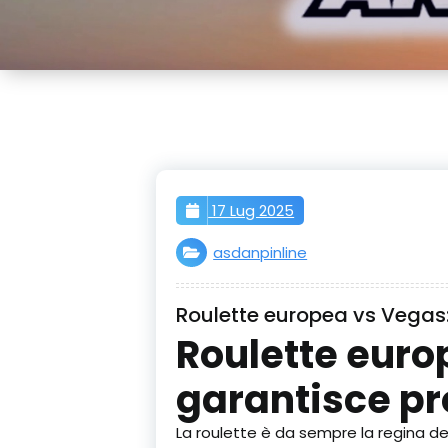
17 Lug 2025
asdanpinline
Roulette europea vs Vegas: 
Roulette europ
garantisce pro
La roulette è da sempre la regina dei 