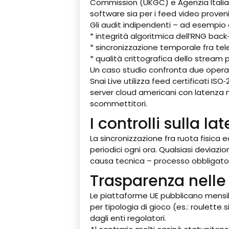
Commission (UKGC) e Agenzia Italiana
software sia per i feed video provenie
Gli audit indipendenti – ad esempio 
* integrità algoritmica dell’RNG back
* sincronizzazione temporale fra tel
* qualità crittografica dello stream p
Un caso studio confronta due operato
Snai Live utilizza feed certificati I
server cloud americani con latenza m
scommettitori.
I controlli sulla l
La sincronizzazione fra ruota fisic
periodici ogni ora. Qualsiasi devia
causa tecnica – processo obbligator
Trasparenza nelle 
Le piattaforme UE pubblicano mensilm
per tipologia di gioco (es.: roulette
dagli enti regolatori.