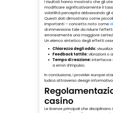
I risultati hanno mostrato che gli u
modificare significativamente il tass
volatilità percepita abbassando gli 
Questi dati dimostrano come piccoli
importanti – concetto noto come
c
di immersione tale da ridurre l’effet
erroneamente una maggiore certezza 
Un elenco sintetico degli effetti osse
Chiarezza degli odds:
visualiz
Feedback tattile:
vibrazioni o 
Tempo di reazione:
interfacce 
a errori d’impulso.
In conclusione, i provider europei s
ludica attraverso design informativ
Regolamentazion
casino
Le licenze principali che disciplina