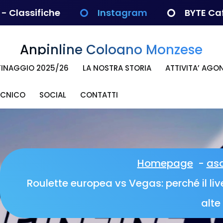
ifiche
Instagram
BYTE Caffè - DI
Anpinline Cologno Monzese
TINAGGIO 2025/26
LA NOSTRA STORIA
ATTIVITA’ AGO
ECNICO
SOCIAL
CONTATTI
Homepage
-
asd
Roulette europea vs Vegas: perché il liv
alte