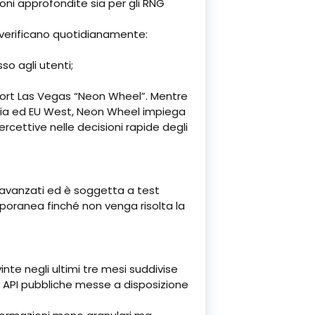
oni approfondite sia per gli RNG
– verificano quotidianamente:
so agli utenti;
esort Las Vegas “Neon Wheel”. Mentre
Italia ed EU West, Neon Wheel impiega
cettive nelle decisioni rapide degli
 avanzati ed è soggetta a test
poranea finché non venga risolta la
te negli ultimi tre mesi suddivise
ite API pubbliche messe a disposizione