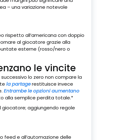
 due margini può significare una
pea – una variazione notevole
peo rispetto all’americana con doppio
ornare al giocatore grazie alla
 puntate esterne (rosso/nero o
enzano le vincite
ro successivo lo zero non compare la
nte
la partage
restituisce invece
.
Entrambe le opzioni aumentano
to alla semplice perdita totale.*
 al giocatore; aggiungendo regole
deo feed e all’automazione delle