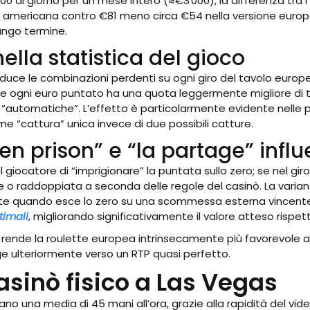
al giorno per un mese intero (≈€3 000), la differenza tra i
nte americana contro €81 meno circa €54 nella versione euro
ungo termine.
 nella statistica del gioco
riduce le combinazioni perdenti su ogni giro del tavolo euro
a che ogni euro puntato ha una quota leggermente migliore di t
te “automatiche”. L’effetto è particolarmente evidente nelle
me “cattura” unica invece di due possibili catture.
en prison” e “la partage” influ
giocatore di “imprigionare” la puntata sullo zero; se nel gi
e o raddoppiata a seconda delle regole del casinò. La varia
e quando esce lo zero su una scommessa esterna vincente
timali
, migliorando significativamente il valore atteso rispet
ero rende la roulette europea intrinsecamente più favorevole
ge ulteriormente verso un RTP quasi perfetto.
asinò fisico a Las Vegas
trano una media di 45 mani all’ora, grazie alla rapidità del vi