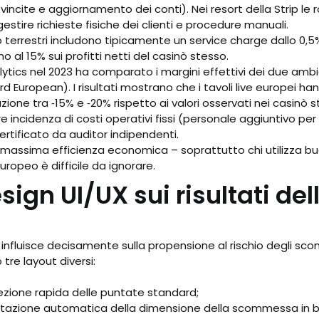
vincite e aggiornamento dei conti). Nei resort della Strip le 
estire richieste fisiche dei clienti e procedure manuali.
 terrestri includono tipicamente un service charge dallo 0,5%
no al 15% sui profitti netti del casinò stesso.
ics nel 2023 ha comparato i margini effettivi dei due ambie
d European). I risultati mostrano che i tavoli live europei h
ione tra ‑15% e ‑20% rispetto ai valori osservati nei casinò st
 incidenza di costi operativi fissi (personale aggiuntivo per
ertificato da auditor indipendenti.
alla massima efficienza economica – soprattutto chi utilizza bu
uropeo è difficile da ignorare.
sign UI/UX sui risultati del
ali influisce decisamente sulla propensione al rischio degli sc
tre layout diversi:
lezione rapida delle puntate standard;
tazione automatica della dimensione della scommessa in ba