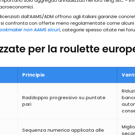
i riportano solo aggregati annualizzati nei loro filing SEC – 
macroeconomici.
licenziati dall’AAMS/ADM offrono agli italiani garanzie concre
do si confronta con offerte meno regolamentate come alcun
ookmaker non AAMS sicuri
, categorie spesso citate nei for
izzate per la roulette euro
Principio
Vanta
Riduzi
Raddoppio progressivo su puntate
banca
pari
autom
cons
Migli
Sequenza numerica applicata alle
secon