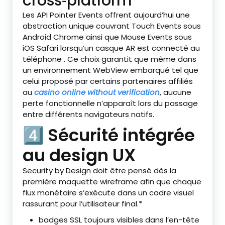
cross‑platform
Les API Pointer Events offrent aujourd’hui une
abstraction unique couvrant Touch Events sous
Android Chrome ainsi que Mouse Events sous
iOS Safari lorsqu’un casque AR est connecté au
téléphone . Ce choix garantit que même dans
un environnement WebView embarqué tel que
celui proposé par certains partenaires affiliés
au
casino online without verification
, aucune
perte fonctionnelle n’apparaît lors du passage
entre différents navigateurs natifs.
​4️⃣ Sécurité intégrée
au design UX
Security by Design doit être pensé dès la
première maquette wireframe afin que chaque
flux monétaire s’exécute dans un cadre visuel
rassurant pour l’utilisateur final.*
badges SSL toujours visibles dans l’en-tête