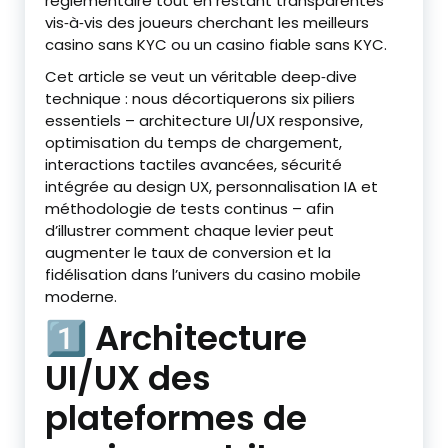
réglementaire tout en restant transparentes
vis‑à‑vis des joueurs cherchant les meilleurs
casino sans KYC ou un casino fiable sans KYC.
Cet article se veut un véritable deep‑dive
technique : nous décortiquerons six piliers
essentiels – architecture UI/UX responsive,
optimisation du temps de chargement,
interactions tactiles avancées, sécurité
intégrée au design UX, personnalisation IA et
méthodologie de tests continus – afin
d’illustrer comment chaque levier peut
augmenter le taux de conversion et la
fidélisation dans l’univers du casino mobile
moderne.
1️⃣ Architecture
UI/UX des
plateformes de