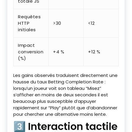
totale JS
Requêtes
HTTP
>30
<12
initiales
Impact
conversion
+4 %
+12 %
(%)
Les gains observés traduisent directement une
hausse du taux Betting Completion Rate :
lorsqu’un joueur voit son tableau “Misez”
s’afficher en moins de deux secondes il est
beaucoup plus susceptible d’appuyer
rapidement sur “Play” plutôt que d’abandonner
pour chercher une alternative moins lente.
3️⃣ Interaction tactile