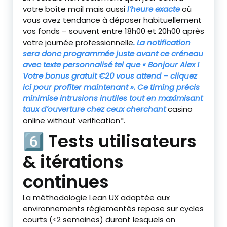
votre boîte mail mais aussi
l’heure exacte
où
vous avez tendance à déposer habituellement
vos fonds – souvent entre 18h00 et 20h00 après
votre journée professionnelle
. La notification
sera donc programmée juste avant ce créneau
avec texte personnalisé tel que « Bonjour Alex !
Votre bonus gratuit €20 vous attend – cliquez
ici pour profiter maintenant ». Ce timing précis
minimise intrusions inutiles tout en maximisant
taux d’ouverture chez ceux cherchant
casino
online without verification*.
​6️⃣ Tests utilisateurs
& itérations
continues
La méthodologie Lean UX adaptée aux
environnements réglementés repose sur cycles
courts (<2 semaines) durant lesquels on