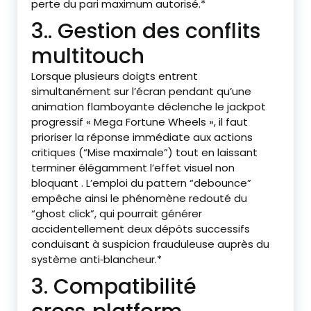
perte du pari maximum autorisé.*
​3​.​​​​​​​​.​​​​ Gestion des conflits
multitouch
Lorsque plusieurs doigts entrent
simultanément sur l’écran pendant qu’une
animation flamboyante déclenche le jackpot
progressif « Mega Fortune Wheels », il faut
prioriser la réponse immédiate aux actions
critiques (“Mise maximale”) tout en laissant
terminer élégamment l’effet visuel non
bloquant . L’emploi du pattern “debounce”
empêche ainsi le phénomène redouté du
“ghost click”, qui pourrait générer
accidentellement deux dépôts successifs
conduisant à suspicion frauduleuse auprès du
système anti‑blancheur.*
​3​​.​​​​ Compatibilité