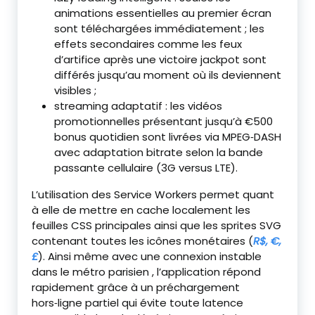
animations essentielles au premier écran
sont téléchargées immédiatement ; les
effets secondaires comme les feux
d’artifice après une victoire jackpot sont
différés jusqu’au moment où ils deviennent
visibles ;
streaming adaptatif : les vidéos
promotionnelles présentant jusqu’à €500
bonus quotidien sont livrées via MPEG‑DASH
avec adaptation bitrate selon la bande
passante cellulaire (3G versus LTE).
L’utilisation des Service Workers permet quant
à elle de mettre en cache localement les
feuilles CSS principales ainsi que les sprites SVG
contenant toutes les icônes monétaires (
R$, €,
£
). Ainsi même avec une connexion instable
dans le métro parisien , l’application répond
rapidement grâce à un préchargement
hors‑ligne partiel qui évite toute latence