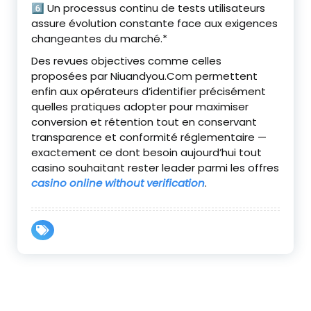
6️⃣ Un processus continu de tests utilisateurs
assure évolution constante face aux exigences
changeantes du marché.*
Des revues objectives comme celles
proposées par Niuandyou.Com permettent
enfin aux opérateurs d’identifier précisément
quelles pratiques adopter pour maximiser
conversion et rétention tout en conservant
transparence et conformité réglementaire —
exactement ce dont besoin aujourd’hui tout
casino souhaitant rester leader parmi les offres
casino online without verification
.