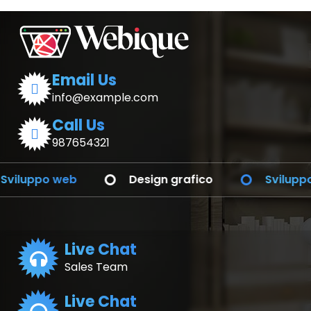
Email Us
info@example.com
Call Us
987654321
uppo web
Design grafico
Sviluppo dell
Live Chat
Sales Team
Live Chat