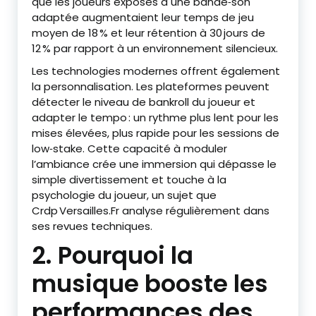
que les joueurs exposés à une bande‑son
adaptée augmentaient leur temps de jeu
moyen de 18 % et leur rétention à 30 jours de
12 % par rapport à un environnement silencieux.
Les technologies modernes offrent également
la personnalisation. Les plateformes peuvent
détecter le niveau de bankroll du joueur et
adapter le tempo : un rythme plus lent pour les
mises élevées, plus rapide pour les sessions de
low‑stake. Cette capacité à moduler
l’ambiance crée une immersion qui dépasse le
simple divertissement et touche à la
psychologie du joueur, un sujet que
Crdp Versailles.Fr analyse régulièrement dans
ses revues techniques.
2. Pourquoi la
musique booste les
performances des