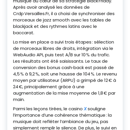
musique au cœur de sa stratégie Black Friday.
Après avoir analysé les données de
Crdp Versailles.Fr, il a choisi de synchroniser des
morceaux de jazz smooth avec les tables de
blackjack et des rythmes latins avec le
baccarat.
La mise en place a suivi trois étapes : sélection
de morceaux libres de droits, intégration via le
WebAudio API, puis test A/B sur 10 % du trafic.
Les résultats ont été saisissants. Le taux de
conversion des bonus cash‑back est passé de
4,5 % à 9,2 %, soit une hausse de 104 %. Le revenu
moyen par utilisateur (ARPU) a grimpé de 12 € à
24 €, principalement grâce à une
augmentation de la mise moyenne de 1,8 € par
main.
Parmi les leçons tirées, le casino
X
souligne
l’importance d’une cohérence thématique : la
musique doit refléter l’ambiance du jeu, pas
simplement remplir le silence. De plus, le suivi en