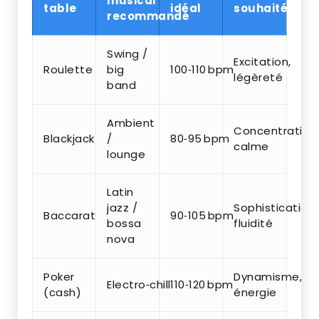
musical
table
idéal
souhaitée
recommandé
Swing /
Excitation,
Roulette
big
100‑110 bpm
légèreté
band
Ambient
Concentration,
Blackjack
/
80‑95 bpm
calme
lounge
Latin
jazz /
Sophistication,
Baccarat
90‑105 bpm
bossa
fluidité
nova
Poker
Dynamisme,
Electro‑chill
110‑120 bpm
(cash)
énergie