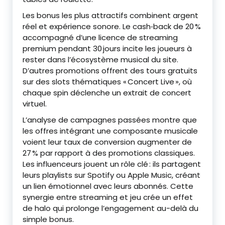
Les bonus les plus attractifs combinent argent
réel et expérience sonore. Le cash‑back de 20 %
accompagné d’une licence de streaming
premium pendant 30 jours incite les joueurs à
rester dans l’écosystème musical du site.
D’autres promotions offrent des tours gratuits
sur des slots thématiques « Concert Live », où
chaque spin déclenche un extrait de concert
virtuel.
L’analyse de campagnes passées montre que
les offres intégrant une composante musicale
voient leur taux de conversion augmenter de
27 % par rapport à des promotions classiques.
Les influenceurs jouent un rôle clé : ils partagent
leurs playlists sur Spotify ou Apple Music, créant
un lien émotionnel avec leurs abonnés. Cette
synergie entre streaming et jeu crée un effet
de halo qui prolonge l’engagement au-delà du
simple bonus.