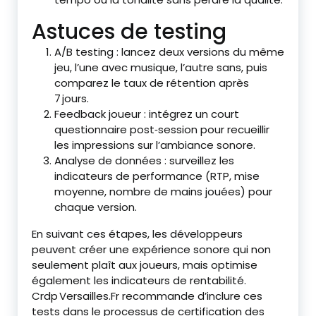
Astuces de testing
A/B testing : lancez deux versions du même
jeu, l’une avec musique, l’autre sans, puis
comparez le taux de rétention après
7 jours.
Feedback joueur : intégrez un court
questionnaire post‑session pour recueillir
les impressions sur l’ambiance sonore.
Analyse de données : surveillez les
indicateurs de performance (RTP, mise
moyenne, nombre de mains jouées) pour
chaque version.
En suivant ces étapes, les développeurs
peuvent créer une expérience sonore qui non
seulement plaît aux joueurs, mais optimise
également les indicateurs de rentabilité.
Crdp Versailles.Fr recommande d’inclure ces
tests dans le processus de certification des