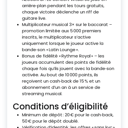
arrière‑plan pendant les tours gratuits,
chaque victoire déclenche un riff de
guitare live.
Multiplicateur musical 3× sur le baccarat –
promotion limitée aux 5 000 premiers
inscrits, le multiplicateur s’active
uniquement lorsque le joueur active la
bande‑son « Latin Lounge ».
Bonus de fidélité « Rythme Royal » – les
joueurs accumulent des points de fidélité
chaque fois qu’ils jouent avec la bande‑son
activée. Au bout de 10 000 points, ils
reçoivent un cash‑back de 15 % et un
abonnement d’un an à un service de
streaming musical.
Conditions d’éligibilité
Minimum de dépôt : 20 € pour le cash‑back,
50 € pour le dépôt doublé.
Vérification d’identité : les offres « sans kyc »