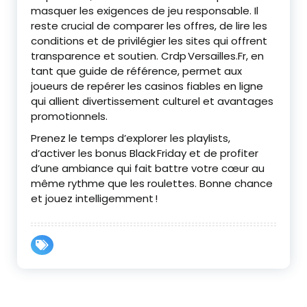
masquer les exigences de jeu responsable. Il
reste crucial de comparer les offres, de lire les
conditions et de privilégier les sites qui offrent
transparence et soutien. Crdp Versailles.Fr, en
tant que guide de référence, permet aux
joueurs de repérer les casinos fiables en ligne
qui allient divertissement culturel et avantages
promotionnels.
Prenez le temps d’explorer les playlists,
d’activer les bonus Black Friday et de profiter
d’une ambiance qui fait battre votre cœur au
même rythme que les roulettes. Bonne chance
et jouez intelligemment !