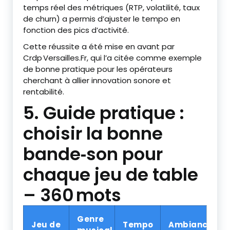
temps réel des métriques (RTP, volatilité, taux
de churn) a permis d’ajuster le tempo en
fonction des pics d’activité.
Cette réussite a été mise en avant par
Crdp Versailles.Fr, qui l’a citée comme exemple
de bonne pratique pour les opérateurs
cherchant à allier innovation sonore et
rentabilité.
5. Guide pratique :
choisir la bonne
bande‑son pour
chaque jeu de table
– 360 mots
Genre
Jeu de
Tempo
Ambiance