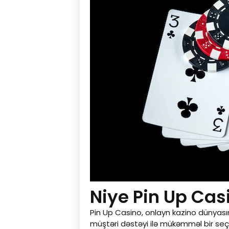
Niye Pin Up Cas
Pin Up Casino, onlayn kazino dünyasın
müştəri dəstəyi ilə mükəmməl bir seçim