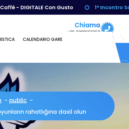
- DIGITALE Con Gusto
1° Incontro Scuole d
Chiama
+39 3398161363
NISTICA
CALENDARIO GARE
e
-
public
-
oyunların rahatlığına daxil olun