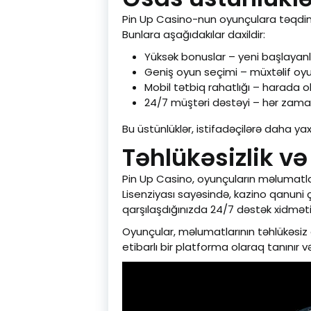
Pin Up Casino-nun oyunçulara təqdim e
Bunlara aşağıdakılar daxildir:
Yüksək bonuslar – yeni başlayanl
Geniş oyun seçimi – müxtəlif oyun
Mobil tətbiq rahatlığı – harada ol
24/7 müştəri dəstəyi – hər zama
Bu üstünlüklər, istifadəçilərə daha ya
Təhlükəsizlik və
Pin Up Casino, oyunçuların məlumatlar
Lisenziyası sayəsində, kazino qanuni çər
qarşılaşdığınızda 24/7 dəstək xidməti i
Oyunçular, məlumatlarının təhlükəsiz
etibarlı bir platforma olaraq tanınır v