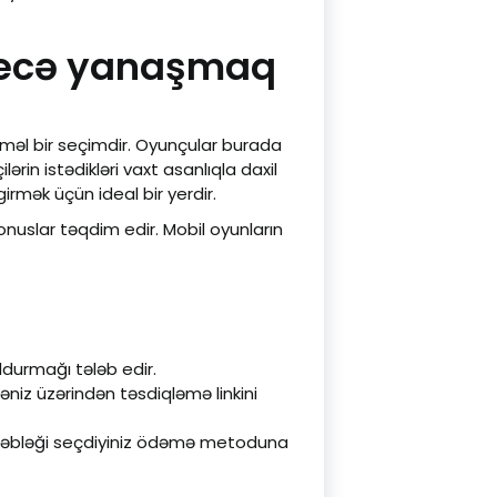
 necə yanaşmaq
məl bir seçimdir. Oyunçular burada
lərin istədikləri vaxt asanlıqla daxil
rmək üçün ideal bir yerdir.
onuslar təqdim edir. Mobil oyunların
ldurmağı tələb edir.
iz üzərindən təsdiqləmə linkini
məbləği seçdiyiniz ödəmə metoduna