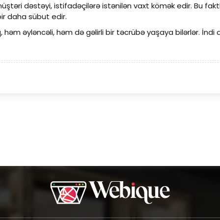
üştəri dəstəyi, istifadəçilərə istənilən vaxt kömək edir. Bu fa
ir daha sübut edir.
əm əyləncəli, həm də gəlirli bir təcrübə yaşaya bilərlər. İndi