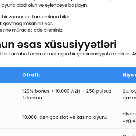
 oyuna daxil olun və əyləncəyə başlayın.
z bir zamanda tamamlana bilər.
it qoymaq imkanınız var.
ətinə müraciət edə bilərsiniz.
un əsas xüsusiyyətləri
ir təcrübə təmin etmək üçün bir çox xüsusiyyətə malikdir. Aş
Ətraflı
Niyə 
120% bonus + 10,000 AZN + 250 pulsuz
Bu, o
fırlanma
qazan
diver
10,000-dən çox slot və kazino oyunu
uyğun