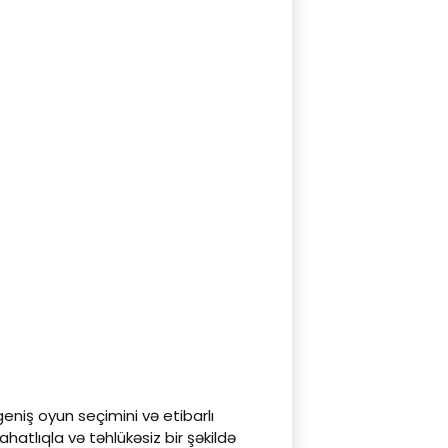
eniş oyun seçimini və etibarlı
hatlıqla və təhlükəsiz bir şəkildə