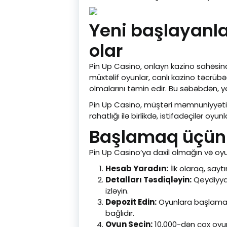
Yeni başlayanl
olar
Pin Up Casino, onlayn kazino sahəsin
müxtəlif oyunlar, canlı kazino təcrübəsi
olmalarını təmin edir. Bu səbəbdən, 
Pin Up Casino, müştəri məmnuniyyətini
rahatlığı ilə birlikdə, istifadəçilər oyu
Başlamaq üçün 
Pin U
Hesab Yaradın:
İlk olaraq, say
Detalları Təsdiqləyin:
Qeydiyyat
izləyin.
Depozit Edin:
Oyunlara başlamaq
bağlıdır.
Oyun Seçin:
10,000-dən çox oyun 