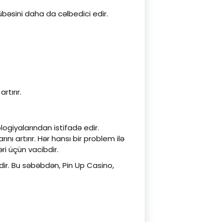
übəsini daha da cəlbedici edir.
rtırır.
ogiyalarından istifadə edir.
nı artırır. Hər hansı bir problem ilə
əri üçün vacibdir.
ir. Bu səbəbdən, Pin Up Casino,