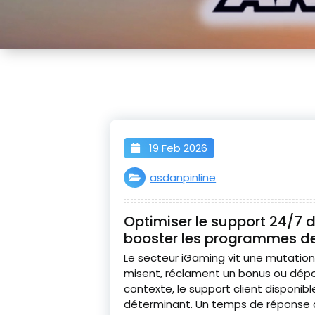
19 Feb 2026
asdanpinline
Optimiser le support 24/7 d
booster les programmes de 
Le secteur iGaming vit une mutation r
misent, réclament un bonus ou dépo
contexte, le support client disponib
déterminant. Un temps de réponse de