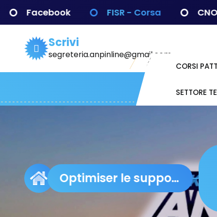
cebook
FISR - Corsa
CNO - Classif
Scrivi
segreteria.anpinline@gmail.com
CORSI PAT
SETTORE T
Optimiser le support 24/7 dans les casinos en ligne : quand l’IA rencontre le service humain pour booster les programmes de fidélité