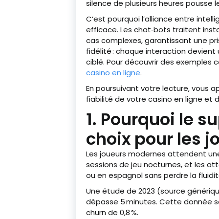
silence de plusieurs heures pousse l
C’est pourquoi l’alliance entre intel
efficace. Les chat‑bots traitent ins
cas complexes, garantissant une pr
fidélité : chaque interaction devien
ciblé. Pour découvrir des exemples c
casino en ligne
.
En poursuivant votre lecture, vous 
fiabilité de votre casino en ligne et
1. Pourquoi le s
choix pour les 
Les joueurs modernes attendent une 
sessions de jeu nocturnes, et les at
ou en espagnol sans perdre la fluidit
Une étude de 2023 (source génériq
dépasse 5 minutes. Cette donnée se
churn de 0,8 %.