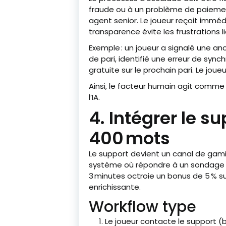
fraude ou à un problème de paiement 
agent senior. Le joueur reçoit immé
transparence évite les frustrations l
Exemple : un joueur a signalé une ano
de pari, identifié une erreur de syn
gratuite sur le prochain pari. Le joue
Ainsi, le facteur humain agit comme l
l’IA.
4. Intégrer le 
400 mots
Le support devient un canal de gamifi
système où répondre à un sondage p
3 minutes octroie un bonus de 5 % s
enrichissante.
Workflow type
Le joueur contacte le support (