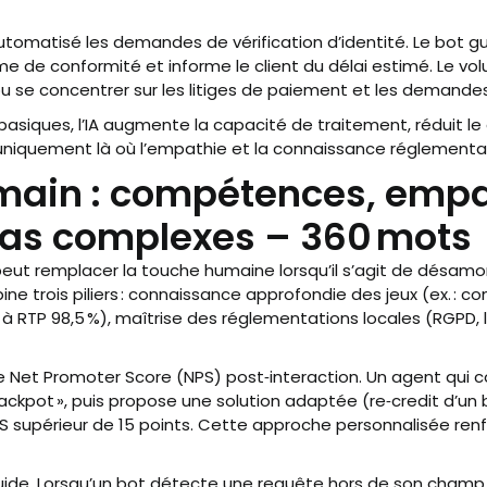
automatisé les demandes de vérification d’identité. Le bot gu
e de conformité et informe le client du délai estimé. Le vol
u se concentrer sur les litiges de paiement et les demande
basiques, l’IA augmente la capacité de traitement, réduit le
t uniquement là où l’empathie et la connaissance réglementa
umain : compétences, empa
cas complexes – 360 mots
eut remplacer la touche humaine lorsqu’il s’agit de désamorc
ne trois piliers : connaissance approfondie des jeux (ex. : c
le à RTP 98,5 %), maîtrise des réglementations locales (RGPD,
e Net Promoter Score (NPS) post‑interaction. Un agent qu
 jackpot », puis propose une solution adaptée (re‑credit d’un
 supérieur de 15 points. Cette approche personnalisée renfo
luide. Lorsqu’un bot détecte une requête hors de son champ 