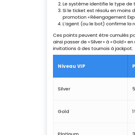
Le système identifie le type de 
Si le ticket est résolu en moin
promotion « Réengagement Expres
L’agent (ou le bot) confirme la 
Ces points peuvent être cumulés pour
ainsi passer de « Silver » à « Gold »
invitations à des tournois à jackpot.
Niveau VIP
P
Silver
Gold
1
Platinum