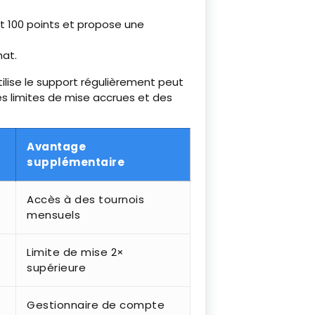
nt 100 points et propose une
hat.
ilise le support régulièrement peut
des limites de mise accrues et des
Avantage
supplémentaire
Accès à des tournois
mensuels
Limite de mise 2×
supérieure
Gestionnaire de compte