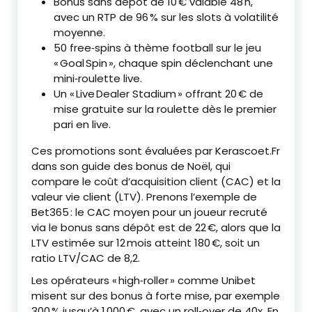
Bonus sans dépôt de 10 € valable 48 h,
avec un RTP de 96 % sur les slots à volatilité
moyenne.
50 free‑spins à thème football sur le jeu
« Goal Spin », chaque spin déclenchant une
mini‑roulette live.
Un « Live Dealer Stadium » offrant 20 € de
mise gratuite sur la roulette dès le premier
pari en live.
Ces promotions sont évaluées par Kerascoet.Fr
dans son guide des bonus de Noël, qui
compare le coût d’acquisition client (CAC) et la
valeur vie client (LTV). Prenons l’exemple de
Bet365 : le CAC moyen pour un joueur recruté
via le bonus sans dépôt est de 22 €, alors que la
LTV estimée sur 12 mois atteint 180 €, soit un
ratio LTV/CAC de 8,2.
Les opérateurs « high‑roller » comme Unibet
misent sur des bonus à forte mise, par exemple
300 % jusqu’à 1 000 €, avec un roll‑over de 40x. En