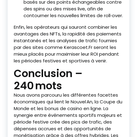
basés sur des points échangeables contre
des spins ou des mises live, afin de
contourner les nouvelles limites de roll‑over.
Enfin, les opérateurs qui sauront combiner les
avantages des NFTs, la rapidité des paiements
instantanés et les analyses de trafic fournies
par des sites comme Kerascoet.Fr seront les
mieux placés pour maximiser leur ROI pendant
les périodes festives et sportives à venir.
Conclusion –
240 mots
Nous avons parcouru les différentes facettes
économiques qui lient le Nouvel An, la Coupe du
Monde et les bonus de casino en ligne. La
synergie entre événements sportifs majeurs et
période festive crée des pics de trafic, des
dépenses accrues et des opportunités de
monétisation grâce à des offres hybrides. Les