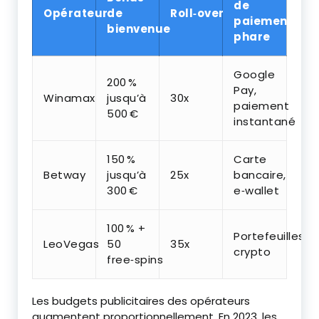
de
Opérateur
de
Roll‑over
paiement
bienvenue
phare
Google
200 %
Pay,
Winamax
jusqu’à
30x
paiement
500 €
instantané
150 %
Carte
Betway
jusqu’à
25x
bancaire,
300 €
e‑wallet
100 % +
Portefeuilles
LeoVegas
50
35x
crypto
free‑spins
Les budgets publicitaires des opérateurs
augmentent proportionnellement. En 2023, les