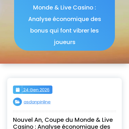
Monde & Live Casino :
Analyse économique des
bonus qui font vibrer les
joueurs
24 Gen 2026
asdanpinline
Nouvel An, Coupe du Monde & Live
Casino : Analyse économique des