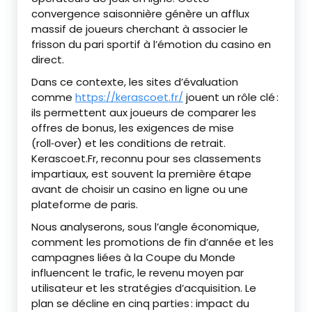
convergence saisonnière génère un afflux
massif de joueurs cherchant à associer le
frisson du pari sportif à l’émotion du casino en
direct.
Dans ce contexte, les sites d’évaluation
comme
https://kerascoet.fr/
jouent un rôle clé :
ils permettent aux joueurs de comparer les
offres de bonus, les exigences de mise
(roll‑over) et les conditions de retrait.
Kerascoet.Fr, reconnu pour ses classements
impartiaux, est souvent la première étape
avant de choisir un casino en ligne ou une
plateforme de paris.
Nous analyserons, sous l’angle économique,
comment les promotions de fin d’année et les
campagnes liées à la Coupe du Monde
influencent le trafic, le revenu moyen par
utilisateur et les stratégies d’acquisition. Le
plan se décline en cinq parties : impact du