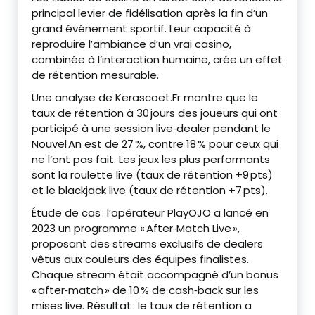
principal levier de fidélisation après la fin d’un
grand événement sportif. Leur capacité à
reproduire l’ambiance d’un vrai casino,
combinée à l’interaction humaine, crée un effet
de rétention mesurable.
Une analyse de Kerascoet.Fr montre que le
taux de rétention à 30 jours des joueurs qui ont
participé à une session live‑dealer pendant le
Nouvel An est de 27 %, contre 18 % pour ceux qui
ne l’ont pas fait. Les jeux les plus performants
sont la roulette live (taux de rétention +9 pts)
et le blackjack live (taux de rétention +7 pts).
Étude de cas : l’opérateur PlayOJO a lancé en
2023 un programme « After‑Match Live »,
proposant des streams exclusifs de dealers
vêtus aux couleurs des équipes finalistes.
Chaque stream était accompagné d’un bonus
« after‑match » de 10 % de cash‑back sur les
mises live. Résultat : le taux de rétention a