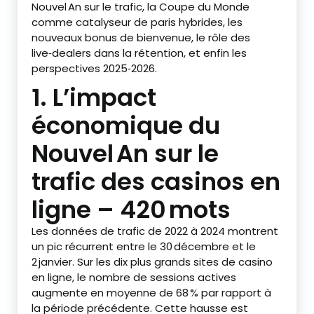
Nouvel An sur le trafic, la Coupe du Monde
comme catalyseur de paris hybrides, les
nouveaux bonus de bienvenue, le rôle des
live‑dealers dans la rétention, et enfin les
perspectives 2025‑2026.
1. L’impact
économique du
Nouvel An sur le
trafic des casinos en
ligne – 420 mots
Les données de trafic de 2022 à 2024 montrent
un pic récurrent entre le 30 décembre et le
2 janvier. Sur les dix plus grands sites de casino
en ligne, le nombre de sessions actives
augmente en moyenne de 68 % par rapport à
la période précédente. Cette hausse est