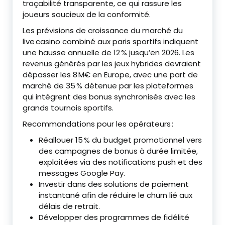
traçabilité transparente, ce qui rassure les
joueurs soucieux de la conformité.
Les prévisions de croissance du marché du
live casino combiné aux paris sportifs indiquent
une hausse annuelle de 12 % jusqu’en 2026. Les
revenus générés par les jeux hybrides devraient
dépasser les 8 M€ en Europe, avec une part de
marché de 35 % détenue par les plateformes
qui intègrent des bonus synchronisés avec les
grands tournois sportifs.
Recommandations pour les opérateurs :
Réallouer 15 % du budget promotionnel vers
des campagnes de bonus à durée limitée,
exploitées via des notifications push et des
messages Google Pay.
Investir dans des solutions de paiement
instantané afin de réduire le churn lié aux
délais de retrait.
Développer des programmes de fidélité