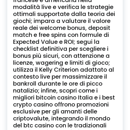
francese e americana nella
modalità live e verifica le strategie
ottimali supportate dalla teoria dei
giochi; impara a valutare il valore
reale dei welcome bonus, deposit
match e free spins con formule di
Expected Value e ROI; segui la
checklist definitiva per scegliere i
bonus più sicuri, con attenzione a
licenze, wagering e limiti di gioco;
utilizza il Kelly Criterion adattato al
contesto live per massimizzare il
bankroll durante le ore di picco
natalizio; infine, scopri come i
migliori bitcoin casino Italia e i best
crypto casino offrono promozioni
esclusive per gli amanti delle
criptovalute, integrando il mondo
del btc casino con le tradizionali