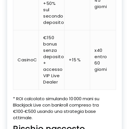
45
+50%
giorni
sul
secondo
deposito
€150
bonus
senza
x40
deposito
entro
CasinoC
+15 %
+
60
accesso
giorni
VIP Live
Dealer
* ROI calcolato simulando 10 000 mani su
Blackjack Live con bankroll compreso tra
€100‑€500 usando una strategia base
ottimale.