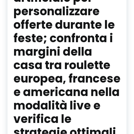
personalizzare
offerte durante le
feste; confronta i
margini della
casa tra roulette
europea, francese
e americana nella
modalità live e
verifica le
strategie ottimali