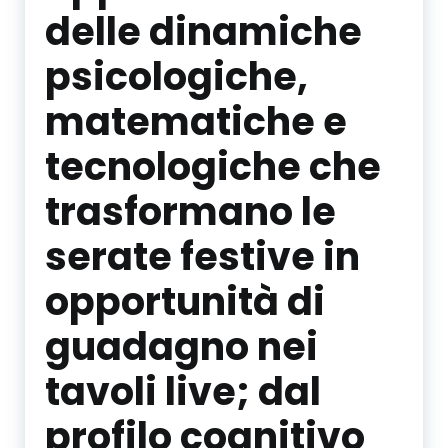
delle dinamiche
psicologiche,
matematiche e
tecnologiche che
trasformano le
serate festive in
opportunità di
guadagno nei
tavoli live; dal
profilo cognitivo