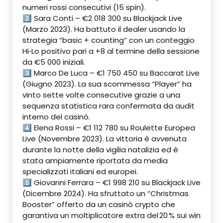
numeri rossi consecutivi (15 spin).
2️⃣ Sara Conti – €2 018 300 su Blackjack Live
(Marzo 2023). Ha battuto il dealer usando la
strategia “basic + counting” con un conteggio
Hi‑Lo positivo pari a +8 al termine della sessione
da €5 000 iniziali.
3️⃣ Marco De Luca – €1 750 450 su Baccarat Live
(Giugno 2023). La sua scommessa “Player” ha
vinto sette volte consecutive grazie a una
sequenza statistica rara confermata da audit
interno del casinò.
4️⃣ Elena Rossi – €1 112 780 su Roulette Europea
Live (Novembre 2023). La vittoria è avvenuta
durante la notte della vigilia natalizia ed è
stata ampiamente riportata da media
specializzati italiani ed europei.
5️⃣ Giovanni Ferrara – €1 998 210 su Blackjack Live
(Dicembre 2024). Ha sfruttato un “Christmas
Booster” offerto da un casinò crypto che
garantiva un moltiplicatore extra del 20 % sui win