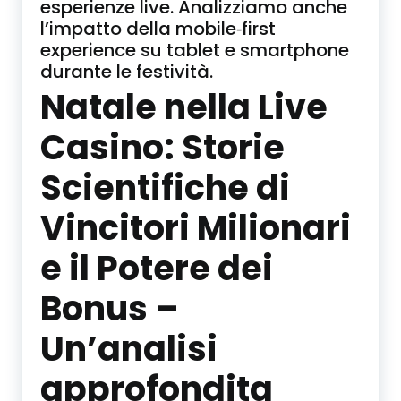
esperienze live. Analizziamo anche
l’impatto della mobile‑first
experience su tablet e smartphone
durante le festività.
Natale nella Live
Casino: Storie
Scientifiche di
Vincitori Milionari
e il Potere dei
Bonus –
Un’analisi
approfondita