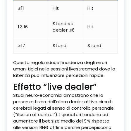
≤11
Hit
Hit
Stand se
12‑16
Hit
dealer ≤6
≥17
Stand
Stand
Questa regola riduce l’incidenza degli errori
umani tipici nelle sessioni livestreamed dove la
latenza può influenzare percezioni rapide.
Effetto “live dealer”
Studi neuro‑economici dimostrano che la
presenza fisica dell’allora dealer attiva circuiti
cerebrali legati al senso di controllo personale
(“illusion of control”). I giocatori tendono ad
aumentare il bet size medio del 9 % rispetto
alle versioni RNG offline perché percepiscono