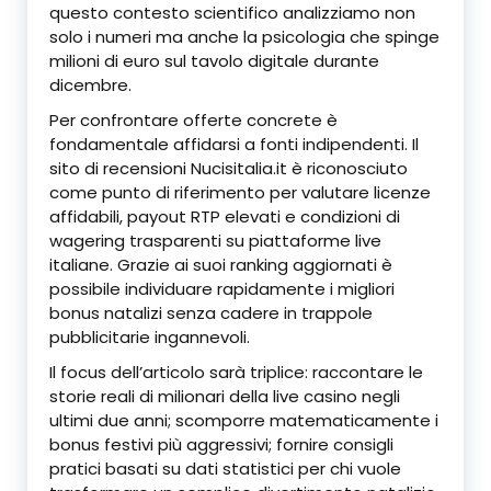
questo contesto scientifico analizziamo non
solo i numeri ma anche la psicologia che spinge
milioni di euro sul tavolo digitale durante
dicembre.
Per confrontare offerte concrete è
fondamentale affidarsi a fonti indipendenti. Il
sito di recensioni Nucisitalia.it è riconosciuto
come punto di riferimento per valutare licenze
affidabili, payout RTP elevati e condizioni di
wagering trasparenti su piattaforme live
italiane. Grazie ai suoi ranking aggiornati è
possibile individuare rapidamente i migliori
bonus natalizi senza cadere in trappole
pubblicitarie ingannevoli.
Il focus dell’articolo sarà triplice: raccontare le
storie reali di milionari della live casino negli
ultimi due anni; scomporre matematicamente i
bonus festivi più aggressivi; fornire consigli
pratici basati su dati statistici per chi vuole