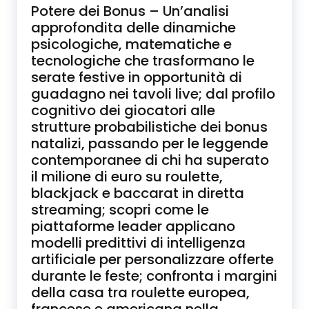
Potere dei Bonus – Un’analisi
approfondita delle dinamiche
psicologiche, matematiche e
tecnologiche che trasformano le
serate festive in opportunità di
guadagno nei tavoli live; dal profilo
cognitivo dei giocatori alle
strutture probabilistiche dei bonus
natalizi, passando per le leggende
contemporanee di chi ha superato
il milione di euro su roulette,
blackjack e baccarat in diretta
streaming; scopri come le
piattaforme leader applicano
modelli predittivi di intelligenza
artificiale per personalizzare offerte
durante le feste; confronta i margini
della casa tra roulette europea,