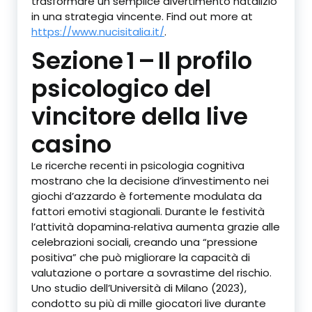
trasformare un semplice divertimento natalizio
in una strategia vincente. Find out more at
https://www.nucisitalia.it/
.
Sezione 1 – Il profilo
psicologico del
vincitore della live
casino
Le ricerche recenti in psicologia cognitiva
mostrano che la decisione d’investimento nei
giochi d’azzardo è fortemente modulata da
fattori emotivi stagionali. Durante le festività
l’attività dopamina‑relativa aumenta grazie alle
celebrazioni sociali, creando una “pressione
positiva” che può migliorare la capacità di
valutazione o portare a sovrastime del rischio.
Uno studio dell’Università di Milano (2023),
condotto su più di mille giocatori live durante