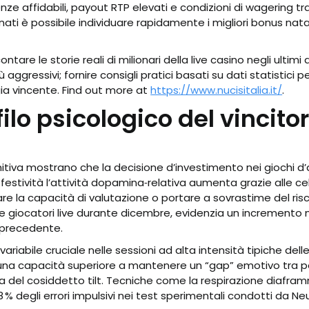
enze affidabili, payout RTP elevati e condizioni di wagering t
ornati è possibile individuare rapidamente i migliori bonus nat
ccontare le storie reali di milionari della live casino negli ulti
ggressivi; fornire consigli pratici basati su dati statistici 
gia vincente. Find out more at
https://www.nucisitalia.it/
.
ofilo psicologico del vincitor
ognitiva mostrano che la decisione d’investimento nei gioch
e festività l’attività dopamina‑relativa aumenta grazie alle ce
re la capacità di valutazione o portare a sovrastime del risch
lle giocatori live durante dicembre, evidenzia un incremento
 precedente.
abile cruciale nelle sessioni ad alta intensità tipiche delle r
o una capacità superiore a mantenere un “gap” emotivo tra
za del cosiddetto tilt. Tecniche come la respirazione diafr
 % degli errori impulsivi nei test sperimentali condotti da N