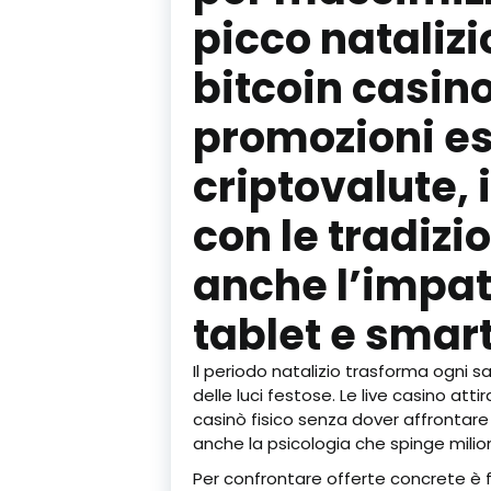
picco natalizi
bitcoin casino
promozioni es
criptovalute,
con le tradizi
anche l’impat
tablet e smart
Il periodo natalizio trasforma ogni s
delle luci festose. Le live casino at
casinò fisico senza dover affrontare 
anche la psicologia che spinge milion
Per confrontare offerte concrete è fo