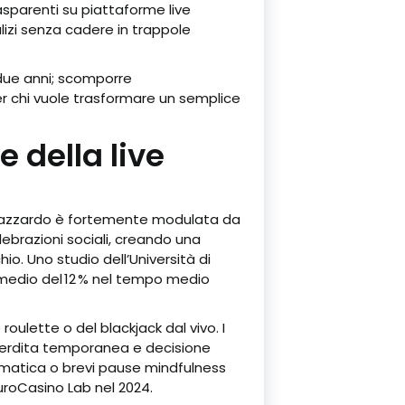
rasparenti su piattaforme live
alizi senza cadere in trappole
mi due anni; scomporre
per chi vuole trasformare un semplice
e della live
i d’azzardo è fortemente modulata da
lebrazioni sociali, creando una
io. Uno studio dell’Università di
 medio del 12 % nel tempo medio
oulette o del blackjack dal vivo. I
 perdita temporanea e decisione
ammatica o brevi pause mindfulness
euroCasino Lab nel 2024.