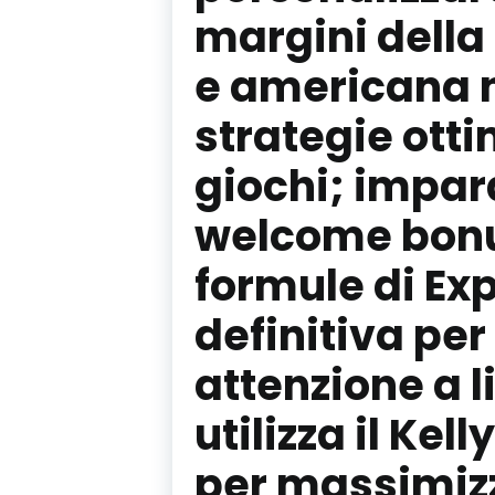
margini della
e americana ne
strategie otti
giochi; impara
welcome bonus
formule di Exp
definitiva per
attenzione a l
utilizza il Kel
per massimizza