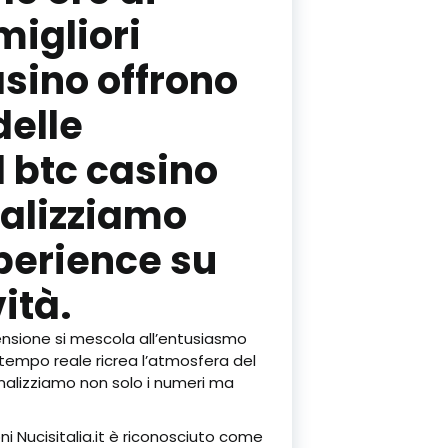
migliori
asino offrono
delle
l btc casino
nalizziamo
xperience su
ità.
tensione si mescola all’entusiasmo
n tempo reale ricrea l’atmosfera del
analizziamo non solo i numeri ma
ni Nucisitalia.it è riconosciuto come