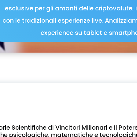
esclusive per gli amanti delle criptovalute
con le tradizionali esperienze live. Analizzia
experience su tablet e smartpho
rie Scientifiche di Vincitori Milionari e il Pote
he psicologiche, matematiche e tecnologiche