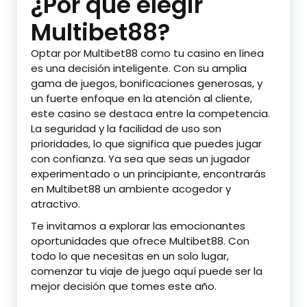
¿Por qué elegir
Multibet88?
Optar por Multibet88 como tu casino en línea
es una decisión inteligente. Con su amplia
gama de juegos, bonificaciones generosas, y
un fuerte enfoque en la atención al cliente,
este casino se destaca entre la competencia.
La seguridad y la facilidad de uso son
prioridades, lo que significa que puedes jugar
con confianza. Ya sea que seas un jugador
experimentado o un principiante, encontrarás
en Multibet88 un ambiente acogedor y
atractivo.
Te invitamos a explorar las emocionantes
oportunidades que ofrece Multibet88. Con
todo lo que necesitas en un solo lugar,
comenzar tu viaje de juego aquí puede ser la
mejor decisión que tomes este año.