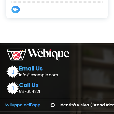
Email Us
info@example.com
Call Us
987654321
Sviluppo web
Design grafico
Svil