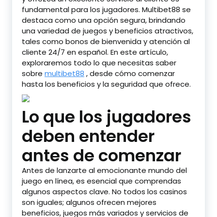
fundamental para los jugadores. Multibet88 se
destaca como una opción segura, brindando
una variedad de juegos y beneficios atractivos,
tales como bonos de bienvenida y atención al
cliente 24/7 en español. En este artículo,
exploraremos todo lo que necesitas saber
sobre
multibet88
, desde cómo comenzar
hasta los beneficios y la seguridad que ofrece.
Lo que los jugadores
deben entender
antes de comenzar
Antes de lanzarte al emocionante mundo del
juego en línea, es esencial que comprendas
algunos aspectos clave. No todos los casinos
son iguales; algunos ofrecen mejores
beneficios, juegos más variados y servicios de