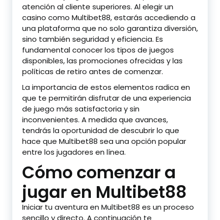
atención al cliente superiores. Al elegir un
casino como Multibet88, estarás accediendo a
una plataforma que no solo garantiza diversión,
sino también seguridad y eficiencia. Es
fundamental conocer los tipos de juegos
disponibles, las promociones ofrecidas y las
políticas de retiro antes de comenzar.
La importancia de estos elementos radica en
que te permitirán disfrutar de una experiencia
de juego más satisfactoria y sin
inconvenientes. A medida que avances,
tendrás la oportunidad de descubrir lo que
hace que Multibet88 sea una opción popular
entre los jugadores en línea.
Cómo comenzar a
jugar en Multibet88
Iniciar tu aventura en Multibet88 es un proceso
sencillo y directo. A continuación te