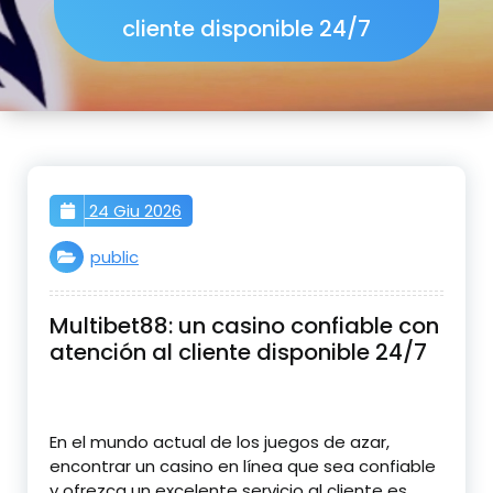
cliente disponible 24/7
24 Giu 2026
public
Multibet88: un casino confiable con
atención al cliente disponible 24/7
En el mundo actual de los juegos de azar,
encontrar un casino en línea que sea confiable
y ofrezca un excelente servicio al cliente es