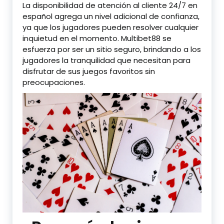
La disponibilidad de atención al cliente 24/7 en
español agrega un nivel adicional de confianza,
ya que los jugadores pueden resolver cualquier
inquietud en el momento. Multibet88 se
esfuerza por ser un sitio seguro, brindando a los
jugadores la tranquilidad que necesitan para
disfrutar de sus juegos favoritos sin
preocupaciones.