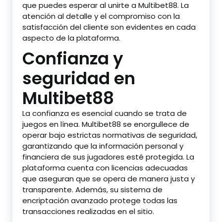
que puedes esperar al unirte a Multibet88. La
atención al detalle y el compromiso con la
satisfacción del cliente son evidentes en cada
aspecto de la plataforma.
Confianza y
seguridad en
Multibet88
La confianza es esencial cuando se trata de
juegos en línea. Multibet88 se enorgullece de
operar bajo estrictas normativas de seguridad,
garantizando que la información personal y
financiera de sus jugadores esté protegida. La
plataforma cuenta con licencias adecuadas
que aseguran que se opera de manera justa y
transparente. Además, su sistema de
encriptación avanzado protege todas las
transacciones realizadas en el sitio.