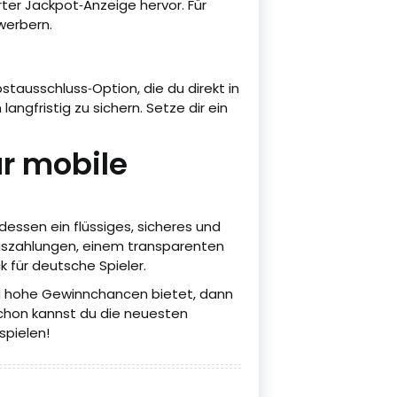
ter Jackpot‑Anzeige hervor. Für
werbern.
stausschluss‑Option, die du direkt in
angfristig zu sichern. Setze dir ein
ür mobile
ssen ein flüssiges, sicheres und
Auszahlungen, einem transparenten
für deutsche Spieler.
ig hohe Gewinnchancen bietet, dann
schon kannst du die neuesten
spielen!