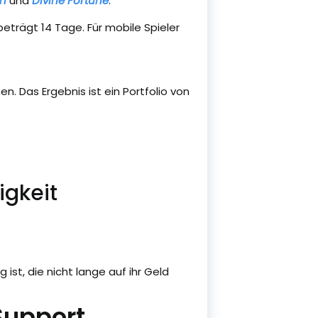
h
und
Divine Fortune
.
eträgt 14 Tage. Für mobile Spieler
 Das Ergebnis ist ein Portfolio von
gkeit
ist, die nicht lange auf ihr Geld
 Support