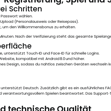
ei Schritten
s Passwort wählen.
Upload (Personalausweis oder Reisepass).
cht, um den Willkommensbonus zu erhalten.
 Minuten. Nach der Verifizierung steht das gesamte Spielang
berfläche
, unterstützt Touch‑ID und Face‑ID für schnelle Logins.
ebsite, kompatibel mit Android 8.0 und höher.
ches Design, sodass du nahtlos zwischen Geräten wechseln ka
d unterstützt Deutsch. Zusätzlich gibt es ein ausführliches F
d verantwortungsvollem Spielen beantwortet. Das Support
d technische Qualität