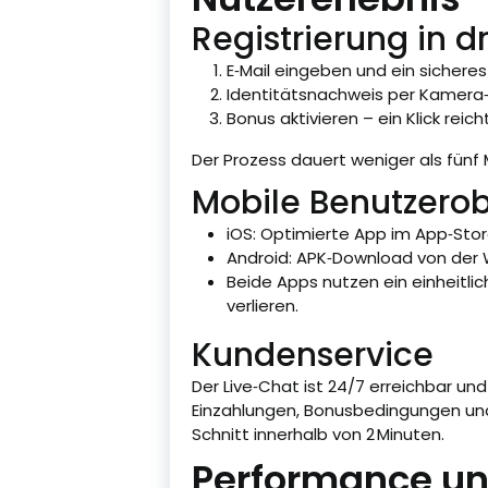
Registrierung in dr
E‑Mail eingeben und ein sichere
Identitätsnachweis per Kamera‑
Bonus aktivieren – ein Klick rei
Der Prozess dauert weniger als fünf
Mobile Benutzero
iOS: Optimierte App im App‑Store
Android: APK‑Download von der W
Beide Apps nutzen ein einheitli
verlieren.
Kundenservice
Der Live‑Chat ist 24/7 erreichbar un
Einzahlungen, Bonusbedingungen un
Schnitt innerhalb von 2 Minuten.
Performance un