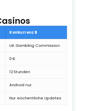
Casinos
Konkurrenz B
UK Gambling Commission
0 €
12 Stunden
Android nur
Nur wöchentliche Updates