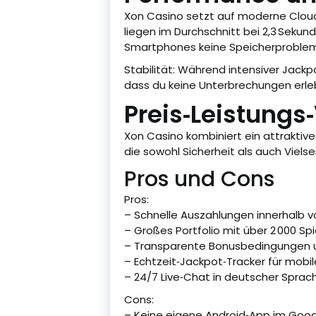
Xon Casino setzt auf moderne Cloud‑
liegen im Durchschnitt bei 2,3 Sekun
Smartphones keine Speicherproblem
Stabilität: Während intensiver Jackp
dass du keine Unterbrechungen erleb
Preis‑Leistungs
Xon Casino kombiniert ein attraktive
die sowohl Sicherheit als auch Viels
Pros und Cons
Pros:
– Schnelle Auszahlungen innerhalb v
– Großes Portfolio mit über 2 000 Sp
– Transparente Bonusbedingungen 
– Echtzeit‑Jackpot‑Tracker für mobil
– 24/7 Live‑Chat in deutscher Sprac
Cons:
– Keine eigene Android‑App im Goog