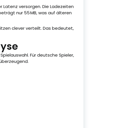
er Latenz versorgen. Die Ladezeiten
 beträgt nur 55 MB, was auf älteren
tzen clever verteilt. Das bedeutet,
lyse
Spielauswahl. Für deutsche Spieler,
s überzeugend.