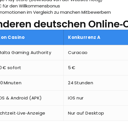
 € für den Willkommensbonus
 Promotionen im Vergleich zu manchen Mitbewerbern
anderen deutschen Online‑
Xon Casino
Konkurrenz A
alta Gaming Authority
Curacao
0 € sofort
5 €
0 Minuten
24 Stunden
OS & Android (APK)
iOS nur
chtzeit‑Live‑Anzeige
Nur auf Desktop