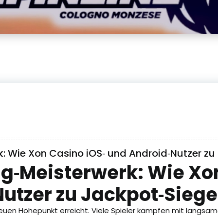
 Wie Xon Casino iOS‑ und Android‑Nutzer zu
g‑Meisterwerk: Wie Xon
utzer zu Jackpot‑Siege
euen Höhepunkt erreicht. Viele Spieler kämpfen mit langsam