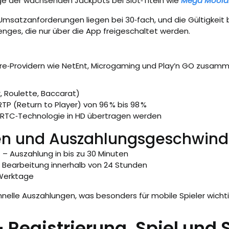
ge der wachsenden Jackpots bei Slot‑Titeln wie
Mega Moola
Umsatzanforderungen liegen bei 30‑fach, und die Gültigkeit b
lenges, die nur über die App freigeschaltet werden.
e‑Providern wie NetEnt, Microgaming und Play’n GO zusammen.
k, Roulette, Baccarat)
TP (Return to Player) von 96 % bis 98 %
ebRTC‑Technologie in HD übertragen werden
n und Auszahlungsgeschwindi
yz – Auszahlung in bis zu 30 Minuten
– Bearbeitung innerhalb von 24 Stunden
 Werktage
elle Auszahlungen, was besonders für mobile Spieler wichtig 
– Registrierung, Spiel und