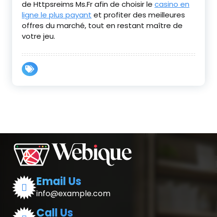
de Httpsreims Ms.Fr afin de choisir le
casino en
ligne le plus payant
et profiter des meilleures
offres du marché, tout en restant maître de
votre jeu.
Email Us
info@example.com
Call Us