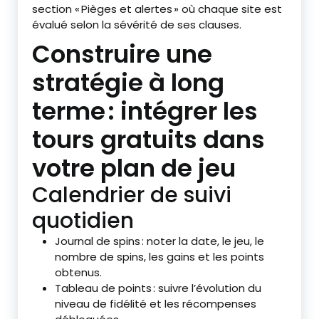
section « Pièges et alertes » où chaque site est
évalué selon la sévérité de ses clauses.
Construire une
stratégie à long
terme : intégrer les
tours gratuits dans
votre plan de jeu
Calendrier de suivi
quotidien
Journal de spins : noter la date, le jeu, le
nombre de spins, les gains et les points
obtenus.
Tableau de points : suivre l’évolution du
niveau de fidélité et les récompenses