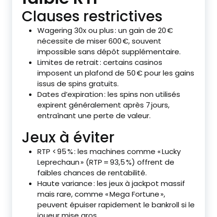
Clauses restrictives
Wagering 30x ou plus : un gain de 20 €
nécessite de miser 600 €, souvent
impossible sans dépôt supplémentaire.
Limites de retrait : certains casinos
imposent un plafond de 50 € pour les gains
issus de spins gratuits.
Dates d’expiration : les spins non utilisés
expirent généralement après 7 jours,
entraînant une perte de valeur.
Jeux à éviter
RTP < 95 % : les machines comme « Lucky
Leprechaun » (RTP = 93,5 %) offrent de
faibles chances de rentabilité.
Haute variance : les jeux à jackpot massif
mais rare, comme « Mega Fortune »,
peuvent épuiser rapidement le bankroll si le
joueur mise gros.