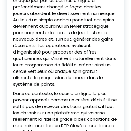
chaque jour par les casinos en ligne a
profondément changé la façon dont les
joueurs abordent le divertissement numérique.
Au lieu d’un simple cadeau ponctuel, ces spins
deviennent aujourd’hui un levier stratégique
pour augmenter le temps de jeu, tester de
nouveaux titres et, surtout, générer des gains
récurrents. Les opérateurs rivalisent
d’ingéniosité pour proposer des offres
quotidiennes qui s’insèrent naturellement dans
leurs programmes de fidélité, créant ainsi un
cercle vertueux où chaque spin gratuit
alimente la progression du joueur dans le
système de points.
Dans ce contexte, le casino en ligne le plus
payant apparaît comme un critère décisif : il ne
suffit pas de recevoir des tours gratuits, il faut
les obtenir sur une plateforme qui valorise
réellement la fidélité grâce à des conditions de
mise raisonnables, un RTP élevé et une licence