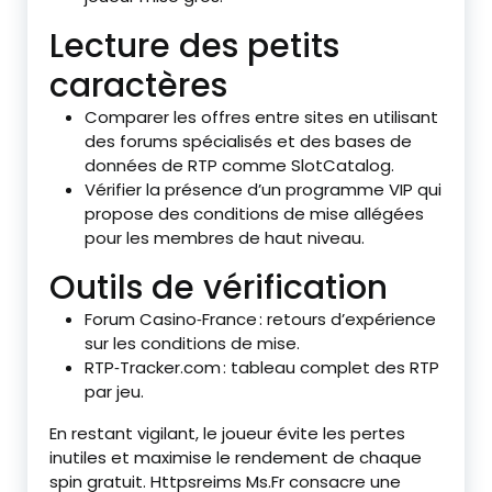
Lecture des petits
caractères
Comparer les offres entre sites en utilisant
des forums spécialisés et des bases de
données de RTP comme SlotCatalog.
Vérifier la présence d’un programme VIP qui
propose des conditions de mise allégées
pour les membres de haut niveau.
Outils de vérification
Forum Casino‑France : retours d’expérience
sur les conditions de mise.
RTP‑Tracker.com : tableau complet des RTP
par jeu.
En restant vigilant, le joueur évite les pertes
inutiles et maximise le rendement de chaque
spin gratuit. Httpsreims Ms.Fr consacre une