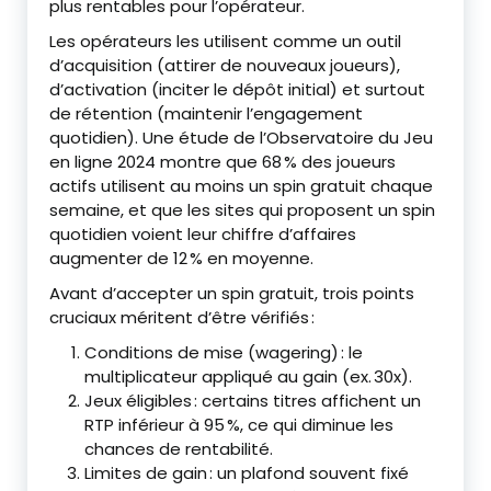
plus rentables pour l’opérateur.
Les opérateurs les utilisent comme un outil
d’acquisition (attirer de nouveaux joueurs),
d’activation (inciter le dépôt initial) et surtout
de rétention (maintenir l’engagement
quotidien). Une étude de l’Observatoire du Jeu
en ligne 2024 montre que 68 % des joueurs
actifs utilisent au moins un spin gratuit chaque
semaine, et que les sites qui proposent un spin
quotidien voient leur chiffre d’affaires
augmenter de 12 % en moyenne.
Avant d’accepter un spin gratuit, trois points
cruciaux méritent d’être vérifiés :
Conditions de mise (wagering) : le
multiplicateur appliqué au gain (ex. 30x).
Jeux éligibles : certains titres affichent un
RTP inférieur à 95 %, ce qui diminue les
chances de rentabilité.
Limites de gain : un plafond souvent fixé