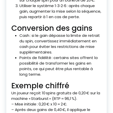
sur chaque spin pour un bankroll de 20 €.
Utiliser le système 1‑3‑2‑6 : après chaque
gain, augmenter la mise selon la séquence,
puis repartir à 1 en cas de perte.
Conversion des gains
Cash : si le gain dépasse la limite de retrait
du spin, convertissez immédiatement en
cash pour éviter les restrictions de mise
supplémentaires.
Points de fidélité : certains sites offrent la
possibilité de transformer les gains en
points, ce qui peut être plus rentable à
long terme.
Exemple chiffré
Un joueur reçoit 10 spins gratuits de 0,20 € sur la
machine « Starburst » (RTP = 96,1 %).
– Mise initiale : 0,20 € x 10 = 2 €.
– Après deux gains de 0,40 €, il applique le