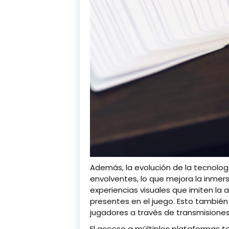
Además, la evolución de la tecnologí
envolventes, lo que mejora la inmer
experiencias visuales que imiten la
presentes en el juego. Esto también 
jugadores a través de transmisiones
El acceso a múltiples plataformas t