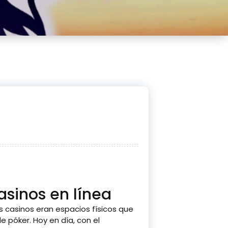
asinos en línea
s casinos eran espacios físicos que
 póker. Hoy en día, con el