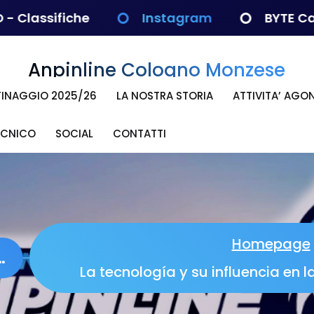
iche
Instagram
BYTE Caffè - DIG
Anpinline Cologno Monzese
TINAGGIO 2025/26
LA NOSTRA STORIA
ATTIVITA’ AGO
ECNICO
SOCIAL
CONTATTI
Homepage
La tecnología y su influencia en 