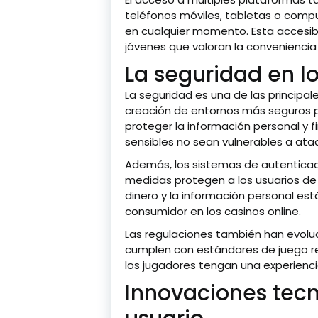
teléfonos móviles, tabletas o computa
en cualquier momento. Esta accesi
jóvenes que valoran la conveniencia 
La seguridad en l
La seguridad es una de las principale
creación de entornos más seguros pa
proteger la información personal y 
sensibles no sean vulnerables a ata
Además, los sistemas de autenticaci
medidas protegen a los usuarios de 
dinero y la información personal es
consumidor en los casinos online.
Las regulaciones también han evoluc
cumplen con estándares de juego re
los jugadores tengan una experiencia
Innovaciones tecn