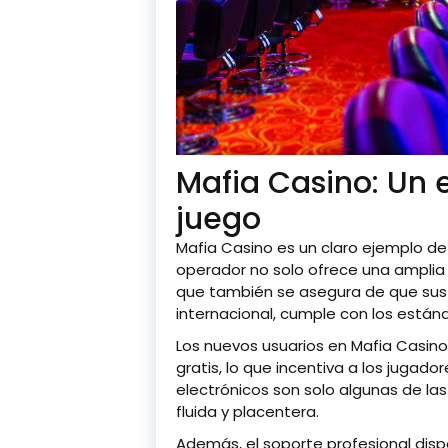
Mafia Casino: Un 
juego
Mafia Casino es un claro ejemplo de
operador no solo ofrece una amplia
que también se asegura de que sus 
internacional, cumple con los estánd
Los nuevos usuarios en Mafia Casino
gratis, lo que incentiva a los jugad
electrónicos son solo algunas de la
fluida y placentera.
Además, el soporte profesional disp