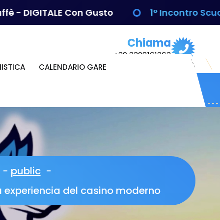
ITALE Con Gusto
1° Incontro Scuole di Pat
Chiama
+39 3398161363
NISTICA
CALENDARIO GARE
-
public
-
la experiencia del casino moderno