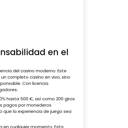
nsabilidad en el
iencia del casino moderno. Este
un completo casino en vivo, sino
ponsable. Con licencia
ugadores.
00% hasta 500 €, así como 200 giros
pidos pagos por monederos
o que la experiencia de juego sea
da en cualquier momento. Esta