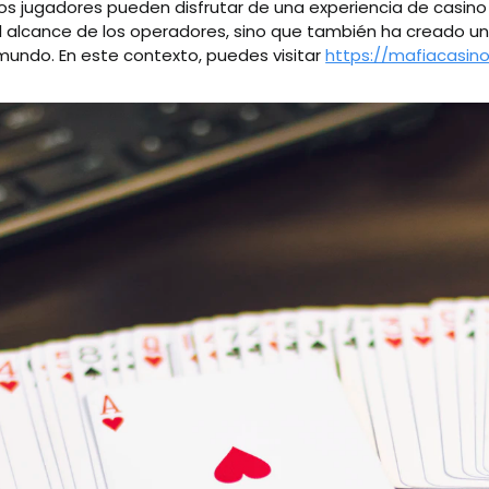
 los jugadores pueden disfrutar de una experiencia de casi
el alcance de los operadores, sino que también ha creado u
mundo. En este contexto, puedes visitar
https://mafiacasin