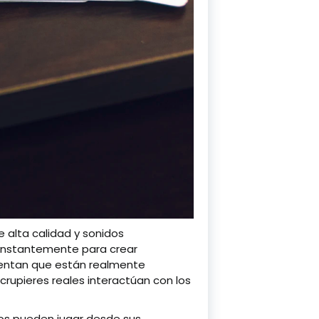
e alta calidad y sonidos
 constantemente para crear
sientan que están realmente
 crupieres reales interactúan con los
ios pueden jugar desde sus