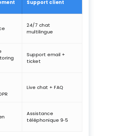
iement
Support client
24/7 chat
ce
multilingue
e
Support email +
toring
ticket
Live chat + FAQ
DPR
Assistance
en
téléphonique 9‑5