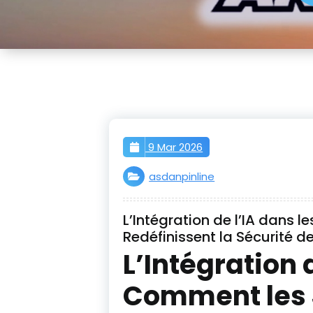
9 Mar 2026
asdanpinline
L’Intégration de l’IA dans 
Redéfinissent la Sécurité d
L’Intégration 
Comment les J