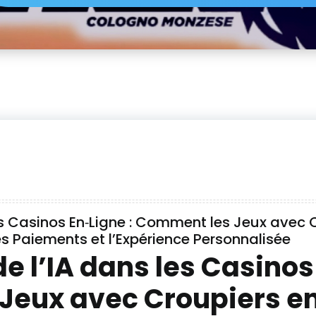
les Casinos En‑Ligne : Comment les Jeux avec 
es Paiements et l’Expérience Personnalisée
de l’IA dans les Casinos
eux avec Croupiers en