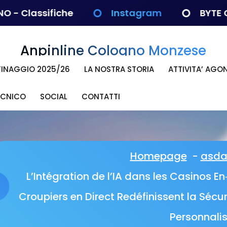
sifiche
Instagram
BYTE Caffè - D
Anpinline Cologno Monzese
TINAGGIO 2025/26
LA NOSTRA STORIA
ATTIVITA’ AGO
ECNICO
SOCIAL
CONTATTI
Homepage
-
asda
L’Intégration de l’IA dans les Casinos 
Croupiers en Direct Redéfinissent la Sécu
Personnali