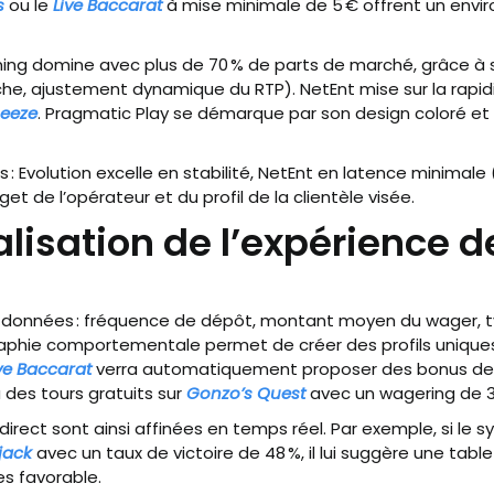
s
ou le
Live Baccarat
à mise minimale de 5 € offrent un envi
aming domine avec plus de 70 % de parts de marché, grâce à 
riche, ajustement dynamique du RTP). NetEnt mise sur la rap
ueeze
. Pragmatic Play se démarque par son design coloré et
: Evolution excelle en stabilité, NetEnt en latence minimale 
t de l’opérateur et du profil de la clientèle visée.
alisation de l’expérience d
 de données : fréquence de dépôt, montant moyen du wager, 
aphie comportementale permet de créer des profils unique
ve Baccarat
verra automatiquement proposer des bonus de dé
a des tours gratuits sur
Gonzo’s Quest
avec un wagering de 30
rect sont ainsi affinées en temps réel. Par exemple, si le 
kjack
avec un taux de victoire de 48 %, il lui suggère une tabl
es favorable.