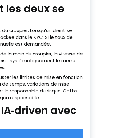
t les deux se
 du croupier. Lorsqu’un client se
ockée dans le KYC. Si le taux de
anuelle est demandée.
e la main du croupier, la vitesse de
qui mise systématiquement le même
és.
uster les limites de mise en fonction
eu de temps, variations de mise
nt le responsable du risque. Cette
e jeu responsable.
 IA‑driven avec