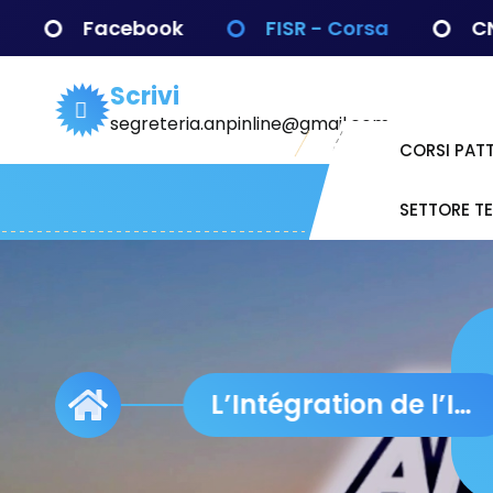
Facebook
FISR - Corsa
CNO - Clas
Scrivi
segreteria.anpinline@gmail.com
CORSI PAT
SETTORE T
L’Intégration de l’IA dans les Casinos En‑Ligne : Comment les Jeux avec Croupiers en Direct Redéfinissent la Sécurité des Paiements et l’Expérience Personnalisée