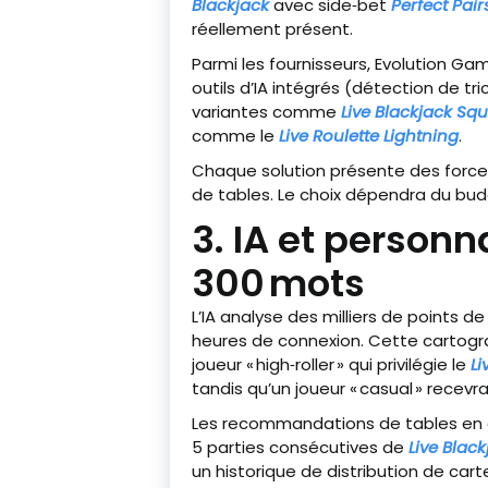
Blackjack
avec side‑bet
Perfect Pair
réellement présent.
Parmi les fournisseurs, Evolution G
outils d’IA intégrés (détection de t
variantes comme
Live Blackjack Sq
comme le
Live Roulette Lightning
.
Chaque solution présente des forces 
de tables. Le choix dépendra du budge
3. IA et personn
300 mots
L’IA analyse des milliers de points
heures de connexion. Cette cartogr
joueur « high‑roller » qui privilégie le
Li
tandis qu’un joueur « casual » recevr
Les recommandations de tables en di
5 parties consécutives de
Live Blac
un historique de distribution de cart