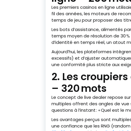
Les premiers casinos en ligne utilisai
fil des années, les moteurs de reco
temps de jeu pour proposer des ti
Les bots d’assistance, alimentés par
temps moyen de résolution de 30 % dan
d’identité en temps réel, un atout ma
Aujourd’hui, les plateformes intègr
excessifs) et d’ajuster automatiquem
une conformité plus stricte aux exig
2. Les croupiers 
– 320 mots
Le concept de live dealer repose sur
multiples offrent des angles de vue 
questions à l’instant : « Quel est le m
Les avantages perçus sont multiples. 
une confiance que les RNG (random n