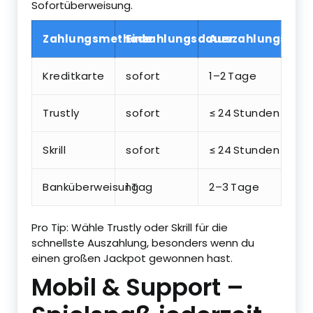
Sofortüberweisung.
Zahlungsmethode
Einzahlungsdauer
Auszahlungsdau
Kreditkarte
sofort
1–2 Tage
Trustly
sofort
≤ 24 Stunden
Skrill
sofort
≤ 24 Stunden
Banküberweisung
1 Tag
2–3 Tage
Pro Tip: Wähle Trustly oder Skrill für die
schnellste Auszahlung, besonders wenn du
einen großen Jackpot gewonnen hast.
Mobil & Support –