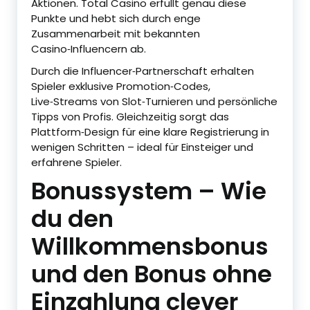
Aktionen. Total Casino erfüllt genau diese
Punkte und hebt sich durch enge
Zusammenarbeit mit bekannten
Casino‑Influencern ab.
Durch die Influencer‑Partnerschaft erhalten
Spieler exklusive Promotion‑Codes,
Live‑Streams von Slot‑Turnieren und persönliche
Tipps von Profis. Gleichzeitig sorgt das
Plattform‑Design für eine klare Registrierung in
wenigen Schritten – ideal für Einsteiger und
erfahrene Spieler.
Bonussystem – Wie
du den
Willkommensbonus
und den Bonus ohne
Einzahlung clever