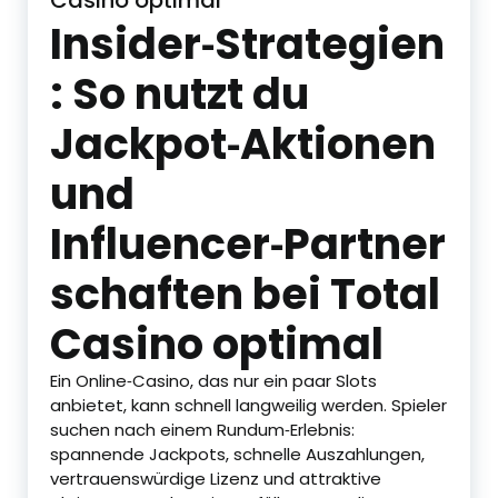
Casino optimal
Insider‑Strategien
: So nutzt du
Jackpot‑Aktionen
und
Influencer‑Partner
schaften bei Total
Casino optimal
Ein Online‑Casino, das nur ein paar Slots
anbietet, kann schnell langweilig werden. Spieler
suchen nach einem Rundum‑Erlebnis:
spannende Jackpots, schnelle Auszahlungen,
vertrauenswürdige Lizenz und attraktive