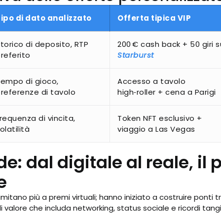
ipo di dato analizzato
Offerta tipica VIP
torico di deposito, RTP
200 € cash back + 50 giri s
referito
Starburst
empo di gioco,
Accesso a tavolo
referenze di tavolo
high‑roller + cena a Parigi
requenza di vincita,
Token NFT esclusivo +
olatilità
viaggio a Las Vegas
e: dal digitale al reale, il
e
imitano più a premi virtuali; hanno iniziato a costruire ponti tr
valore che includa networking, status sociale e ricordi tangib