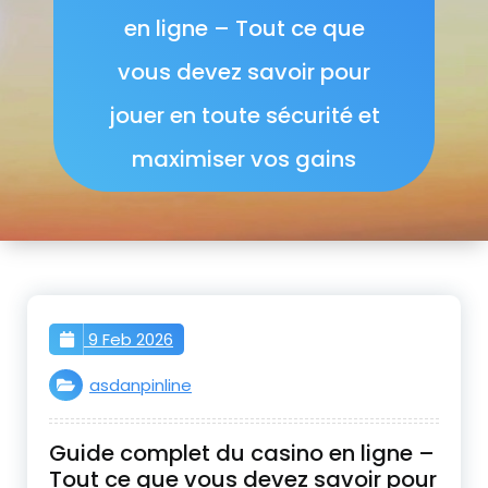
en ligne – Tout ce que
vous devez savoir pour
jouer en toute sécurité et
maximiser vos gains
9 Feb 2026
asdanpinline
Guide complet du casino en ligne –
Tout ce que vous devez savoir pour