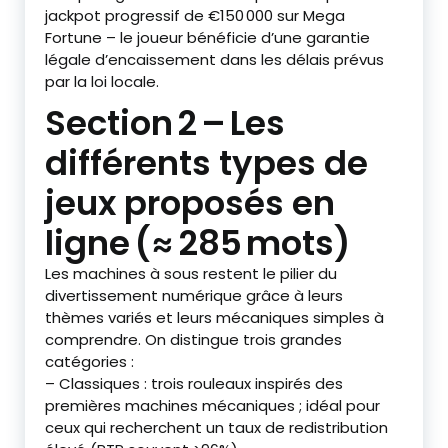
jackpot progressif de €150 000 sur Mega
Fortune – le joueur bénéficie d’une garantie
légale d’encaissement dans les délais prévus
par la loi locale.
Section 2 – Les
différents types de
jeux proposés en
ligne (≈ 285 mots)
Les machines à sous restent le pilier du
divertissement numérique grâce à leurs
thèmes variés et leurs mécaniques simples à
comprendre. On distingue trois grandes
catégories :
– Classiques : trois rouleaux inspirés des
premières machines mécaniques ; idéal pour
ceux qui recherchent un taux de redistribution