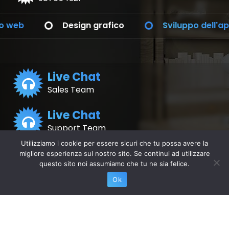
Design grafico
Sviluppo dell'app
Live Chat
Sales Team
Live Chat
Support Team
Utilizziamo i cookie per essere sicuri che tu possa avere la
migliore esperienza sul nostro sito. Se continui ad utilizzare
Application
Application
for Android
questo sito noi assumiamo che tu ne sia felice.
for iOS
Ok