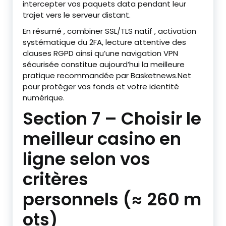
intercepter vos paquets data pendant leur
trajet vers le serveur distant.
En résumé , combiner SSL/TLS natif , activation
systématique du 2FA, lecture attentive des
clauses RGPD ainsi qu’une navigation VPN
sécurisée constitue aujourd’hui la meilleure
pratique recommandée par Basketnews.Net
pour protéger vos fonds et votre identité
numérique.
Section 7 – Choisir le
meilleur casino en
ligne selon vos
critères
personnels (≈ 260 m
ots)