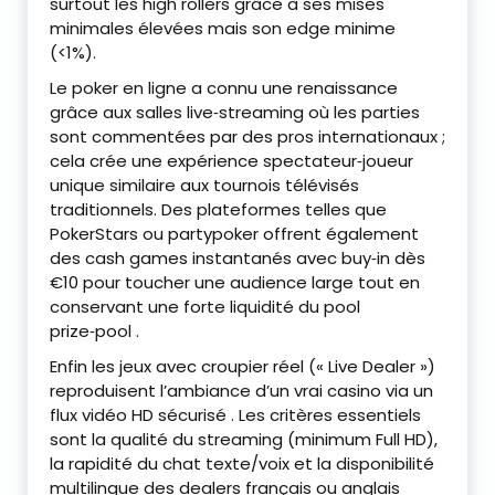
surtout les high rollers grâce à ses mises
minimales élevées mais son edge minime
(<1%).
Le poker en ligne a connu une renaissance
grâce aux salles live‑streaming où les parties
sont commentées par des pros internationaux ;
cela crée une expérience spectateur‑joueur
unique similaire aux tournois télévisés
traditionnels. Des plateformes telles que
PokerStars ou partypoker offrent également
des cash games instantanés avec buy‑in dès
€10 pour toucher une audience large tout en
conservant une forte liquidité du pool
prize‑pool .
Enfin les jeux avec croupier réel (« Live Dealer »)
reproduisent l’ambiance d’un vrai casino via un
flux vidéo HD sécurisé . Les critères essentiels
sont la qualité du streaming (minimum Full HD),
la rapidité du chat texte/voix et la disponibilité
multilingue des dealers français ou anglais