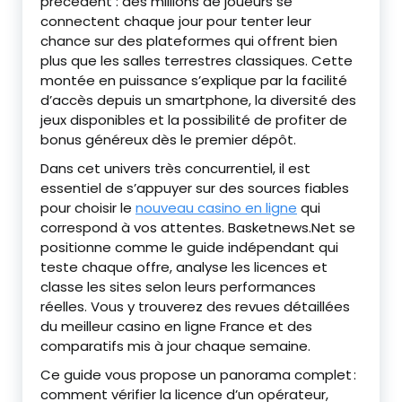
précédent : des millions de joueurs se
connectent chaque jour pour tenter leur
chance sur des plateformes qui offrent bien
plus que les salles terrestres classiques. Cette
montée en puissance s’explique par la facilité
d’accès depuis un smartphone, la diversité des
jeux disponibles et la possibilité de profiter de
bonus généreux dès le premier dépôt.
Dans cet univers très concurrentiel, il est
essentiel de s’appuyer sur des sources fiables
pour choisir le
nouveau casino en ligne
qui
correspond à vos attentes. Basketnews.Net se
positionne comme le guide indépendant qui
teste chaque offre, analyse les licences et
classe les sites selon leurs performances
réelles. Vous y trouverez des revues détaillées
du meilleur casino en ligne France et des
comparatifs mis à jour chaque semaine.
Ce guide vous propose un panorama complet :
comment vérifier la licence d’un opérateur,