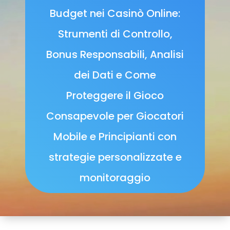
Budget nei Casinò Online:
Strumenti di Controllo,
Bonus Responsabili, Analisi
dei Dati e Come
Proteggere il Gioco
Consapevole per Giocatori
Mobile e Principianti con
strategie personalizzate e
monitoraggio