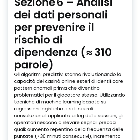
Sezione 6 – Analisi
dei dati personali
per prevenire il
rischio di
dipendenza (≈ 310
parole)
Gli algoritmi predittivi stanno rivoluzionando la
capacità dei casinò online esteri di identificare
pattern anomali prima che diventino
problematici per il giocatore stesso. Utilizzando
tecniche di machine learning basate su
regressioni logistiche e reti neurali
convoluzionali applicate ai log delle sessioni, gli
operatori riescono a rilevare segnali precoci
quali: aumento repentino della frequenza delle
puntate (> 30 minuti consecutivi), incremento