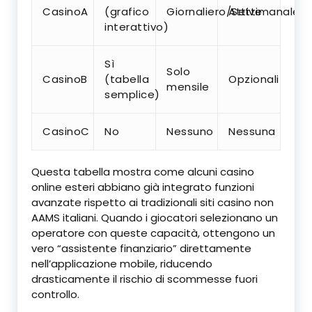
CasinoA
(grafico
Giornaliero/Settimanale
Attive
interattivo)
Sì
Solo
CasinoB
(tabella
Opzionali
mensile
semplice)
CasinoC
No
Nessuno
Nessuna
Questa tabella mostra come alcuni casino
online esteri abbiano già integrato funzioni
avanzate rispetto ai tradizionali siti casino non
AAMS italiani. Quando i giocatori selezionano un
operatore con queste capacità, ottengono un
vero “assistente finanziario” direttamente
nell’applicazione mobile, riducendo
drasticamente il rischio di scommesse fuori
controllo.