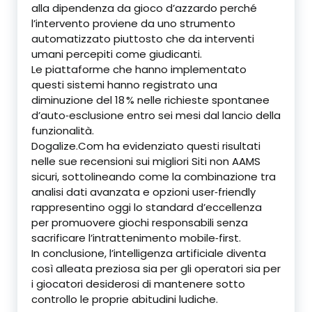
alla dipendenza da gioco d’azzardo perché
l’intervento proviene da uno strumento
automatizzato piuttosto che da interventi
umani percepiti come giudicanti.
Le piattaforme che hanno implementato
questi sistemi hanno registrato una
diminuzione del 18 % nelle richieste spontanee
d’auto‑esclusione entro sei mesi dal lancio della
funzionalità.
Dogalize.Com ha evidenziato questi risultati
nelle sue recensioni sui migliori Siti non AAMS
sicuri, sottolineando come la combinazione tra
analisi dati avanzata e opzioni user‑friendly
rappresentino oggi lo standard d’eccellenza
per promuovere giochi responsabili senza
sacrificare l’intrattenimento mobile‑first.
In conclusione, l’intelligenza artificiale diventa
così alleata preziosa sia per gli operatori sia per
i giocatori desiderosi di mantenere sotto
controllo le proprie abitudini ludiche.