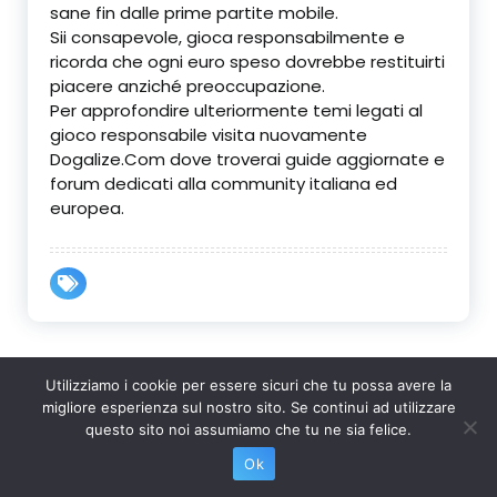
sane fin dalle prime partite mobile.
Sii consapevole, gioca responsabilmente e
ricorda che ogni euro speso dovrebbe restituirti
piacere anziché preoccupazione.
Per approfondire ulteriormente temi legati al
gioco responsabile visita nuovamente
Dogalize.Com dove troverai guide aggiornate e
forum dedicati alla community italiana ed
europea.​
Utilizziamo i cookie per essere sicuri che tu possa avere la
migliore esperienza sul nostro sito. Se continui ad utilizzare
questo sito noi assumiamo che tu ne sia felice.
Ok