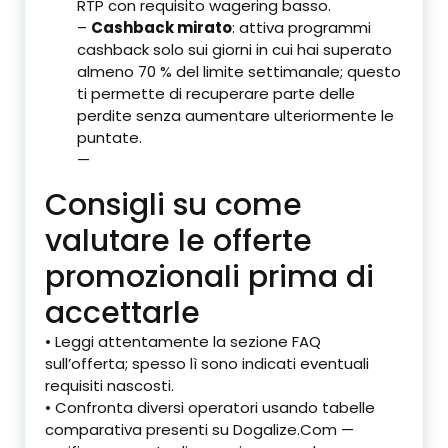
RTP con requisito wagering basso.
–
Cashback mirato
: attiva programmi
cashback solo sui giorni in cui hai superato
almeno 70 % del limite settimanale; questo
ti permette di recuperare parte delle
perdite senza aumentare ulteriormente le
puntate.
—
Consigli su come
valutare le offerte
promozionali prima di
accettarle
• Leggi attentamente la sezione FAQ
sull’offerta; spesso lì sono indicati eventuali
requisiti nascosti.
• Confronta diversi operatori usando tabelle
comparativa presenti su Dogalize.Com —