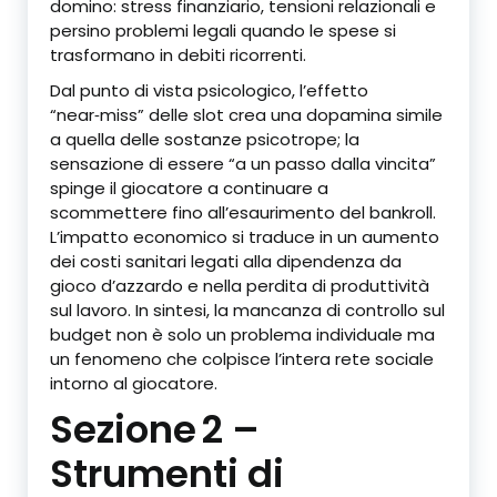
domino: stress finanziario, tensioni relazionali e
persino problemi legali quando le spese si
trasformano in debiti ricorrenti.
Dal punto di vista psicologico, l’effetto
“near‑miss” delle slot crea una dopamina simile
a quella delle sostanze psicotrope; la
sensazione di essere “a un passo dalla vincita”
spinge il giocatore a continuare a
scommettere fino all’esaurimento del bankroll.
L’impatto economico si traduce in un aumento
dei costi sanitari legati alla dipendenza da
gioco d’azzardo e nella perdita di produttività
sul lavoro. In sintesi, la mancanza di controllo sul
budget non è solo un problema individuale ma
un fenomeno che colpisce l’intera rete sociale
intorno al giocatore.
Sezione 2 –
Strumenti di