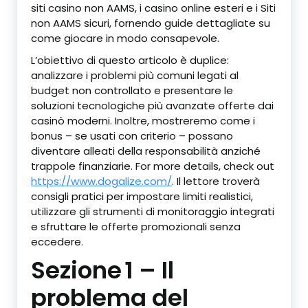
siti casino non AAMS, i casino online esteri e i Siti
non AAMS sicuri, fornendo guide dettagliate su
come giocare in modo consapevole.
L’obiettivo di questo articolo è duplice:
analizzare i problemi più comuni legati al
budget non controllato e presentare le
soluzioni tecnologiche più avanzate offerte dai
casinò moderni. Inoltre, mostreremo come i
bonus – se usati con criterio – possano
diventare alleati della responsabilità anziché
trappole finanziarie. For more details, check out
https://www.dogalize.com/
. Il lettore troverà
consigli pratici per impostare limiti realistici,
utilizzare gli strumenti di monitoraggio integrati
e sfruttare le offerte promozionali senza
eccedere.
Sezione 1 – Il
problema del