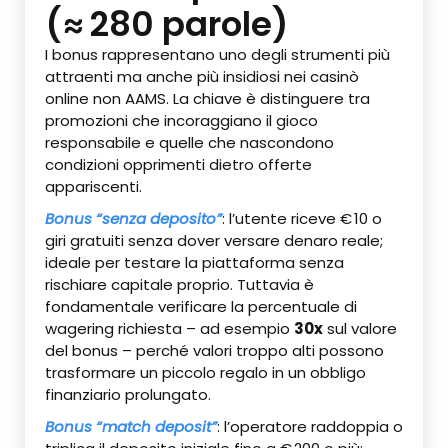
(≈ 280 parole)
I bonus rappresentano uno degli strumenti più
attraenti ma anche più insidiosi nei casinò
online non AAMS. La chiave è distinguere tra
promozioni che incoraggiano il gioco
responsabile e quelle che nascondono
condizioni opprimenti dietro offerte
appariscenti.
Bonus “senza deposito”
: l’utente riceve € 10 o
giri gratuiti senza dover versare denaro reale;
ideale per testare la piattaforma senza
rischiare capitale proprio. Tuttavia è
fondamentale verificare la percentuale di
wagering richiesta – ad esempio
30x
sul valore
del bonus – perché valori troppo alti possono
trasformare un piccolo regalo in un obbligo
finanziario prolungato.
Bonus “match deposit”
: l’operatore raddoppia o