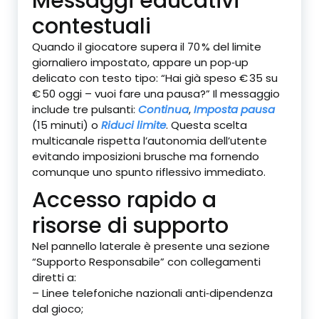
Messaggi educativi
contestuali
Quando il giocatore supera il 70 % del limite
giornaliero impostato, appare un pop‑up
delicato con testo tipo: “Hai già speso € 35 su
€ 50 oggi – vuoi fare una pausa?” Il messaggio
include tre pulsanti:
Continua
,
Imposta pausa
(15 minuti) o
Riduci limite
. Questa scelta
multicanale rispetta l’autonomia dell’utente
evitando imposizioni brusche ma fornendo
comunque uno spunto riflessivo immediato.
Accesso rapido a
risorse di supporto
Nel pannello laterale è presente una sezione
“Supporto Responsabile” con collegamenti
diretti a:
– Linee telefoniche nazionali anti‑dipendenza
dal gioco;