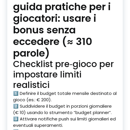
guida pratiche per i
giocatori: usare i
bonus senza
eccedere (≈ 310
parole)
Checklist pre‑gioco per
impostare limiti
realistici
1️⃣ Definire il budget totale mensile destinato al
gioco (es.: € 200).
2️⃣ Suddividere il budget in porzioni giornaliere
(€ 10) usando lo strumento “budget planner”.
3️⃣ Attivare notifiche push sui limiti giornalieri ed
eventuali superamenti.