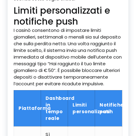
Limiti personalizzati e
notifiche push
I casinò consentono di impostare limiti
giornalieri, settimanali o mensili sia sul deposito
che sulla perdita netta. Una volta raggiunto il
limite scelto, il sistema invia una notifica push
immediata al dispositivo mobile dell’utente con
messaggi tipo “Hai raggiunto il tuo limite
giornaliero di € 50”. È possibile bloccare ulteriori
depositi o disattivare temporaneamente
l’account per evitare ricadute impulsive.
Dashboard
in
Limiti
Notifiche
Piattaforma
tempo
personalizzati
push
reale
Sì