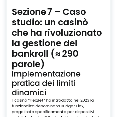
—
Sezione 7 – Caso
studio: un casinò
che ha rivoluzionato
la gestione del
bankroll (≈ 290
parole)
Implementazione
pratica dei limiti
dinamici
Il casinò “FlexBet” ha introdotto nel 2023 la
funzionalità denominata Budget Flex,
progettata specificamente per dispositivi