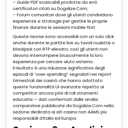
– Guide PDF scaricabili prodotte da enti
certificatori citati su Dogalize.Com;
– Forum comunitari dove gli utenti condividono
esperienze e strategie per gestire le proprie
finanze durante le sessioni mobile‑first.
Queste risorse sono accessibili con un solo click
anche durante le partite live su tavoli roulette o
blackjack con RTP elevato; così gli utenti non
devono interrompere bruscamente la loro
esperienza per cercare aiuto esterno.
Il risultato è una riduzione significativa degli
episodi di “over‑spending” segnalati nei report
trimestrali dei casinò che hanno adottato
queste funzionalità UI avanzate rispetto ai
competitor ancora privi di tali strumenti
educativi — dati confermati dalle analisi
comparative pubblicate da Dogalize.Com nella
sezione dedicata ai siti casino non AAMS più
responsabili d’Italia ed Europa.​