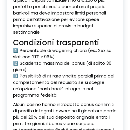
triplica il deposito iniziale fino a € 200 o più;
perfetto per chi vuole aumentare il proprio
bankroll ma deve impostare limiti personali
prima dell’attivazione per evitare spese
impulsive superiori al previsto budget
settimanale.
Condizioni trasparenti
1️⃣ Percentuale di wagering chiara (es.: 25x su
slot con RTP ≥ 96%).
2️⃣ Scadenza massima del bonus (di solito 30
giorni).
3️⃣ Possibilità di ritirare vincite parziali prima del
completamento del requisito se si sceglie
un’opzione “cash‑back” integrata nel
programma fedeltà.
Alcuni casinò hanno introdotto bonus con limiti
di perdita integrati, ovvero se il giocatore perde
più del 20 % del suo deposito originale entro i
primi tre giorni, il bonus viene sospeso
automaticamente finché non si ristabiliscono i