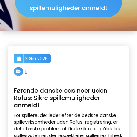
spillemuligheder anmeldt
3 Giu 2026
1
Førende danske casinoer uden
Rofus: Sikre spillemuligheder
anmeldt
For spillere, der leder efter de bedste danske
spillevirksomheder uden Rofus-registrering, er
det største problem at finde sikre og pålidelige
spillesystemer, der respekterer spillernes frihed,