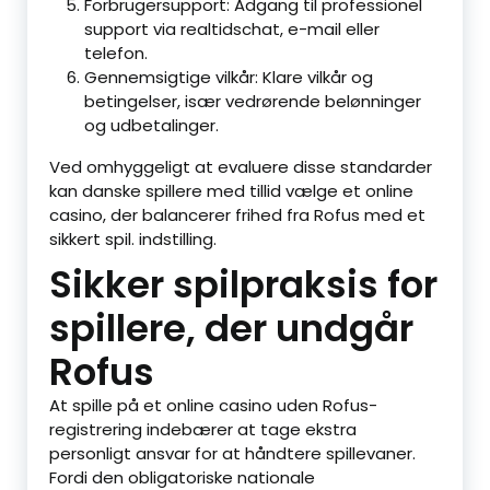
Forbrugersupport: Adgang til professionel
support via realtidschat, e-mail eller
telefon.
Gennemsigtige vilkår: Klare vilkår og
betingelser, især vedrørende belønninger
og udbetalinger.
Ved omhyggeligt at evaluere disse standarder
kan danske spillere med tillid vælge et online
casino, der balancerer frihed fra Rofus med et
sikkert spil. indstilling.
Sikker spilpraksis for
spillere, der undgår
Rofus
At spille på et online casino uden Rofus-
registrering indebærer at tage ekstra
personligt ansvar for at håndtere spillevaner.
Fordi den obligatoriske nationale