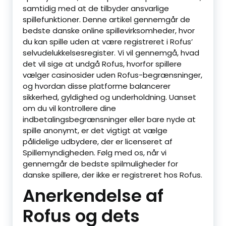
samtidig med at de tilbyder ansvarlige
spillefunktioner. Denne artikel gennemgår de
bedste danske online spillevirksomheder, hvor
du kan spille uden at være registreret i Rofus’
selvudelukkelsesregister. Vi vil gennemgå, hvad
det vil sige at undgå Rofus, hvorfor spillere
vælger casinosider uden Rofus-begrænsninger,
og hvordan disse platforme balancerer
sikkerhed, gyldighed og underholdning. Uanset
om du vil kontrollere dine
indbetalingsbegrænsninger eller bare nyde at
spille anonymt, er det vigtigt at vælge
pålidelige udbydere, der er licenseret af
Spillemyndigheden. Følg med os, når vi
gennemgår de bedste spilmuligheder for
danske spillere, der ikke er registreret hos Rofus.
Anerkendelse af
Rofus og dets