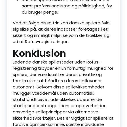
samt professionalisme og pålidelighed, før
du bruger penge.
Ved at følge disse trin kan danske spillere føle
sig sikre på, at deres indsatser foretages i et
sikkert og rimeligt miljø, selvom de trækker sig
ud af Rofus-registreringen.
Konklusion
Ledende danske spillesteder uden Rofus-
registrering tilbyder en En fornuftig mulighed for
spillere, der værdsætter deres privatliv og
foretrækker at håndtere deres spillevaner
autonomt. Selvom disse spillevirksomheder
muliggør væddemål uden automatisk,
statshåndhævet udelukkelse, opererer de
stadig under strenge licenser og overholder
ansvarlige spilleprincipper via alternative
sikkerhedsværktøjer. Det er vigtigt for spillere at
forblive opmærksomme, sætte individuelle