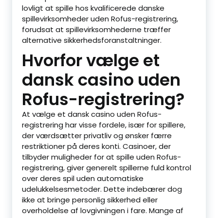
lovligt at spille hos kvalificerede danske
spillevirksomheder uden Rofus-registrering,
forudsat at spillevirksomhederne træffer
alternative sikkerhedsforanstaltninger.
Hvorfor vælge et
dansk casino uden
Rofus-registrering?
At vælge et dansk casino uden Rofus-
registrering har visse fordele, især for spillere,
der værdsætter privatliv og ønsker færre
restriktioner på deres konti. Casinoer, der
tilbyder muligheder for at spille uden Rofus-
registrering, giver generelt spillerne fuld kontrol
over deres spil uden automatiske
udelukkelsesmetoder. Dette indebærer dog
ikke at bringe personlig sikkerhed eller
overholdelse af lovgivningen i fare. Mange af