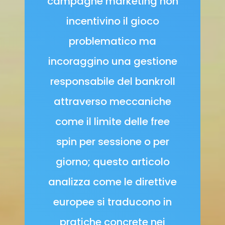
campagne marketing non
incentivino il gioco
problematico ma
incoraggino una gestione
responsabile del bankroll
attraverso meccaniche
come il limite delle free
spin per sessione o per
giorno; questo articolo
analizza come le direttive
europee si traducono in
pratiche concrete nei