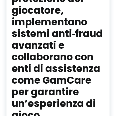
giocatore,
implementano
sistemi anti‑fraud
avanzati e
collaborano con
enti di assistenza
come GamCare
per garantire
un’esperienza di
gioco