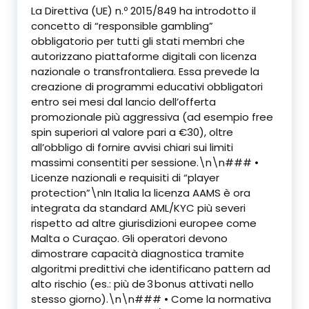
La Direttiva (UE) n.º 2015/849 ha introdotto il
concetto di “responsible gambling”
obbligatorio per tutti gli stati membri che
autorizzano piattaforme digitali con licenza
nazionale o transfrontaliera. Essa prevede la
creazione di programmi educativi obbligatori
entro sei mesi dal lancio dell’offerta
promozionale più aggressiva (ad esempio free
spin superiori al valore pari a €30), oltre
all’obbligo di fornire avvisi chiari sui limiti
massimi consentiti per sessione.\n\n### •
Licenze nazionali e requisiti di “player
protection”\nIn Italia la licenza AAMS è ora
integrata da standard AML/KYC più severi
rispetto ad altre giurisdizioni europee come
Malta o Curaçao. Gli operatori devono
dimostrare capacità diagnostica tramite
algoritmi predittivi che identificano pattern ad
alto rischio (es.: più de 3 bonus attivati nello
stesso giorno).\n\n### • Come la normativa