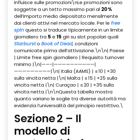
influisce sulle promozioni\nLe promozioni sono
soggette a un tetto massimo pari al
20 %
dell’importo medio depositato mensilmente
dai clienti attivi nel mercato locale. Per le
free
spin
questo si traduce tipicamente in un limite
giornaliero tra
5
e
15
giri su slot popolari quali
Starburst
o
Book of Dead
, condizioni
comunicate prima dell’attivazione.\n\n| Paese
| Limite free spin giornaliero | Requisito turnover
minimo |\n|——-|——————————|
—————————|\n| Italia (AAMS) | ≤ 10 | ×30
sulla vincita netta |\n| Malta | ≤ 15 | ×25 sulla
vincita netta |\n| Curaçao | ≤ 20 | ×35 sulla
vincita netta |\n\nQuesta tabella mostra
quanto variano le soglie tra diverse autorità ma
evidenzia l’universalità del principio restrittivo.\
Sezione 2 – Il
modello di