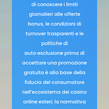
di conoscere i limiti
giornalieri alle offerte
bonus, le condizioni di
turnover trasparenti e le
politiche di
auto‑esclusione prima di
accettare una promozione
gratuita è alla base della
fiducia del consumatore
nell’ecosistema dei casino
online esteri; la normativa