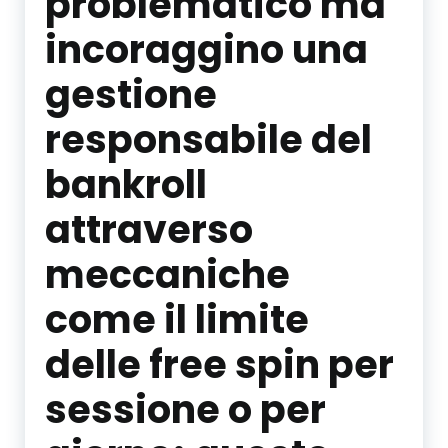
problematico ma
incoraggino una
gestione
responsabile del
bankroll
attraverso
meccaniche
come il limite
delle free spin per
sessione o per