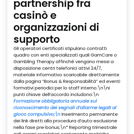
partnership fra
casinò e
organizzazioni di
supporto
Gli operatori certificati stipulano contratti
quadro con enti specializzati quali GamCare o
Gambling Therapy affinché vengano messi a
disposizione centri telefonici attivi 24/7,
materiale informativo scaricabile direttamente
dalla pagina “Bonus & Responsabilità” ed eventi
formativi periodici per lo staff interno.\n\nI
punti chiave dell’accordo includono:\n
Formazione obbligatoria annuale sul
riconoscimento dei segnali d’allarme legati al
gioco compulsivo;\n
Inserimento permanente
dei link diretti alla procedura d’auto‑esclusione
nella fase pre‑bonus;\n* Reporting trimestrale
agli organi regolatori contenente metriche