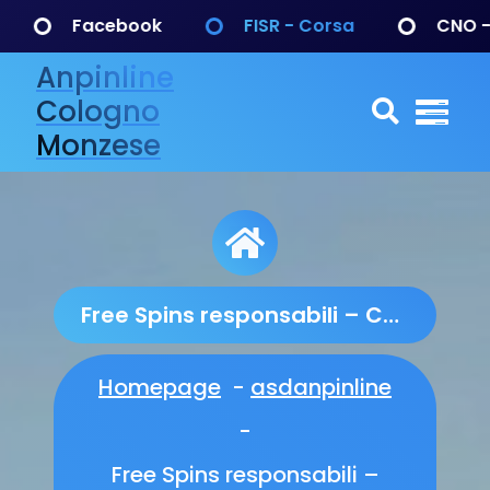
cebook
FISR - Corsa
CNO - Classifich
Anpinline
Cologno
Monzese
Free Spins responsabili – Come i migliori casinò online rispettano le normative europee sulla protezione del giocatore, implementano sistemi anti‑fraud avanzati e collaborano con enti di assistenza come GamCare per garantire un’esperienza di gioco consapevole; l’importanza di conoscere i limiti giornalieri alle offerte bonus, le condizioni di turnover trasparenti e le politiche di auto‑esclusione prima di accettare una promozione gratuita è alla base della fiducia del consumatore nell’ecosistema dei casino online esteri; la normativa UE impone controlli stringenti su licenze nazionali e richiede che ogni bonus sia accompagnato da informazioni chiare sul rischio potenziale e sulle opzioni di supporto disponibili; gli operatori certificati devono dimostrare che le loro campagne marketing non incentivino il gioco problematico ma incoraggino una gestione responsabile del bankroll attraverso meccaniche come il limite delle free spin per sessione o per giorno; questo articolo analizza come le direttive europee si traducono in pratiche concrete nei casinò regolamentati e offre una checklist pratica per riconoscere un’offerta sicura senza rinunciare al divertimento delle slots non AAMS con RTP elevato e volatilità bilanciata.
Homepage
-
asdanpinline
-
Free Spins responsabili –