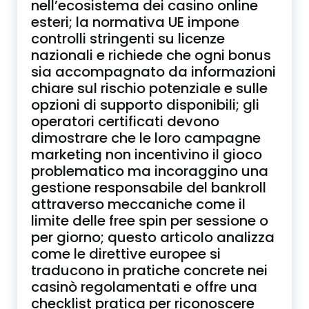
nell’ecosistema dei casino online
esteri; la normativa UE impone
controlli stringenti su licenze
nazionali e richiede che ogni bonus
sia accompagnato da informazioni
chiare sul rischio potenziale e sulle
opzioni di supporto disponibili; gli
operatori certificati devono
dimostrare che le loro campagne
marketing non incentivino il gioco
problematico ma incoraggino una
gestione responsabile del bankroll
attraverso meccaniche come il
limite delle free spin per sessione o
per giorno; questo articolo analizza
come le direttive europee si
traducono in pratiche concrete nei
casinò regolamentati e offre una
checklist pratica per riconoscere