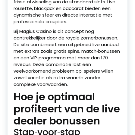
frisse afwisseling van de standaard slots. Live
roulette, blackjack en baccarat bieden een
dynamische sfeer en directe interactie met
professionele croupiers.
Bij Magius Casino is dit concept nog
aantrekkelijker door de royale zomerbonussen.
De site combineert een uitgebreid live aanbod
met extra’s zoals gratis spins, match‑bonussen
en een VIP‑programma met meer dan 170
niveaus. Deze combinatie lost een
veelvoorkomend probleem op: spelers willen
zowel variatie als extra waarde zonder
complexe voorwaarden.
Hoe je optimaal
profiteert van de live
dealer bonussen
Stap‑voor‑stap