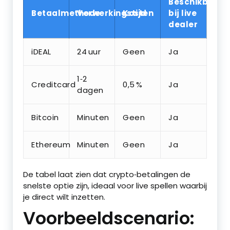
Beschikbaarh
Betaalmethode
Verwerkingstijd
Kosten
bij live
dealer
iDEAL
24 uur
Geen
Ja
1‑2
Creditcard
0,5 %
Ja
dagen
Bitcoin
Minuten
Geen
Ja
Ethereum
Minuten
Geen
Ja
De tabel laat zien dat crypto‑betalingen de
snelste optie zijn, ideaal voor live spellen waarbij
je direct wilt inzetten.
Voorbeeldscenario: