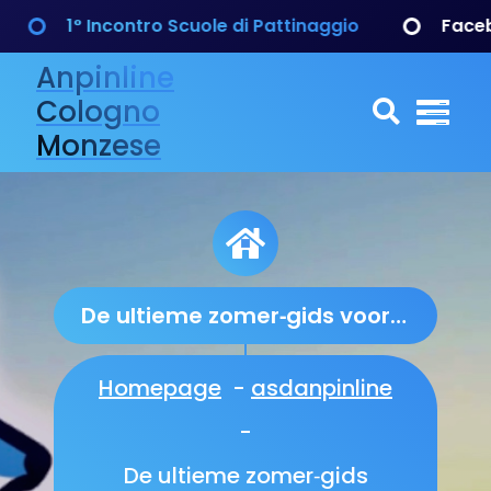
1° Incontro Scuole di Pattinaggio
Faceboo
Anpinline
Cologno
Monzese
De ultieme zomer‑gids voor live dealer bonussen bij Magius Casino
Homepage
-
asdanpinline
-
De ultieme zomer‑gids