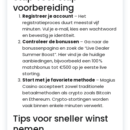
voorbereiding
Registreer je account
– Het
registratieproces duurt meestal vijf
minuten. Vul je e‑mail, kies een wachtwoord
en bevestig je identiteit.
Controleer de bonussen
– Ga naar de
bonussenpagina en zoek de “Live Dealer
Summer Boost”. Hier vind je de huidige
aanbiedingen, bijvoorbeeld een 100 %
matchbonus tot €500 op je eerste live
storting.
Stort met je favoriete methode
– Magius
Casino accepteert zowel traditionele
betaalmethoden als crypto zoals Bitcoin
en Ethereum. Crypto‑stortingen worden
vaak binnen enkele minuten verwerkt.
Tips voor sneller winst
nemen