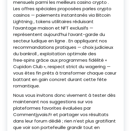
mensuels parmi les meilleurs casino crypto .
Les offres spéciales proposées parles crypto
casinos — paiements instantanés via Bitcoin
Lightning , tokens utilitaires réduisant
l’avantage maison et NFT exclusifs —
représentent aujourd’hui l’avant-garde du
secteur ludique en ligne . En appliquant nos
recommandations pratiques — choix judicieux
du bankroll , exploitation optimale des
free‑spins grâce aux programmes fidélité «
Cupidon Club », respect strict du wagering —
vous êtes fin prêts à transformer chaque cœur
battant en gain concret durant cette fête
romantique.
Nous vous invitons donc vivement à tester dès
maintenant nos suggestions sur vos
plateformes favorites évaluées par
Commentjyvais.Fr et partager vos résultats
dans leur forum dédié ; rien n’est plus gratifiant
que voir son portefeuille grandir tout en