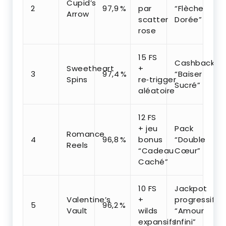
Cupid’s
2
97,9 %
par
“Flèche
Arrow
scatter
Dorée”
rose
15 FS
Cashback
Sweetheart
+
3
97,4 %
“Baiser
Spins
re‑trigger
Sucré”
aléatoire
12 FS
+ jeu
Pack
Romance
4
96,8 %
bonus
“Double
Reels
“Cadeau
Cœur”
Caché”
10 FS
Jackpot
Valentine’s
+
progressif
5
96,2 %
Vault
wilds
“Amour
expansifs
Infini”