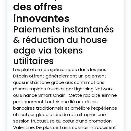
des offres
innovantes
Paiements instantanés
& réduction du house
edge via tokens
utilitaires
Les plateformes spécialisées dans les jeux
Bitcoin offrent généralement un paiement
quasi instantané grâce aux confirmations
réseau rapides fournies par Lightning Network
ou Binance Smart Chain . Cette rapidité élimine
pratiquement tout risque lié aux délais
bancaires traditionnels et améliore l’expérience
utilisateur globale lors du retrait après une
session fructueuse au cœur d’une promotion
Valentine​. De plus certains casinos introduisent