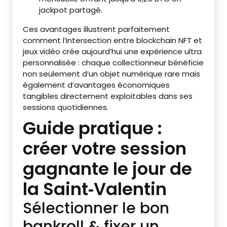
jackpot partagé.
Ces avantages illustrent parfaitement
comment l’intersection entre blockchain NFT et
jeux vidéo crée aujourd’hui une expérience ultra
personnalisée : chaque collectionneur bénéficie
non seulement d’un objet numérique rare mais
également d’avantages économiques
tangibles directement exploitables dans ses
sessions quotidiennes.
Guide pratique :
créer votre session
gagnante le jour de
la Saint‑Valentin
Sélectionner le bon
bankroll & fixer un