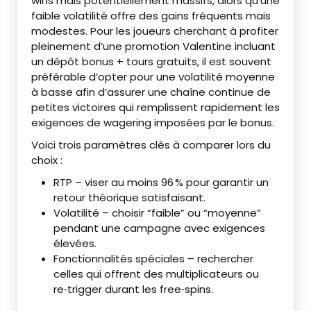
wins mais potentiellement massifs, alors qu’une
faible volatilité offre des gains fréquents mais
modestes. Pour les joueurs cherchant à profiter
pleinement d’une promotion Valentine incluant
un dépôt bonus + tours gratuits, il est souvent
préférable d’opter pour une volatilité moyenne
à basse afin d’assurer une chaîne continue de
petites victoires qui remplissent rapidement les
exigences de wagering imposées par le bonus.
Voici trois paramètres clés à comparer lors du
choix :
RTP – viser au moins 96 % pour garantir un
retour théorique satisfaisant.
Volatilité – choisir “faible” ou “moyenne”
pendant une campagne avec exigences
élevées.
Fonctionnalités spéciales – rechercher
celles qui offrent des multiplicateurs ou
re‑trigger durant les free‑spins.