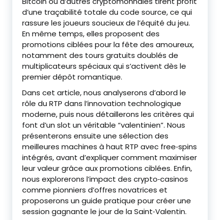
Bitcoin ou d’autres cryptomonnaies tirent profit
d’une traçabilité totale du code source, ce qui
rassure les joueurs soucieux de l’équité du jeu.
En même temps, elles proposent des
promotions ciblées pour la fête des amoureux,
notamment des tours gratuits doublés de
multiplicateurs spéciaux qui s’activent dès le
premier dépôt romantique.
Dans cet article, nous analyserons d’abord le
rôle du RTP dans l’innovation technologique
moderne, puis nous détaillerons les critères qui
font d’un slot un véritable “valentinien”. Nous
présenterons ensuite une sélection des
meilleures machines à haut RTP avec free‑spins
intégrés, avant d’expliquer comment maximiser
leur valeur grâce aux promotions ciblées. Enfin,
nous explorerons l’impact des crypto‑casinos
comme pionniers d’offres novatrices et
proposerons un guide pratique pour créer une
session gagnante le jour de la Saint‑Valentin.