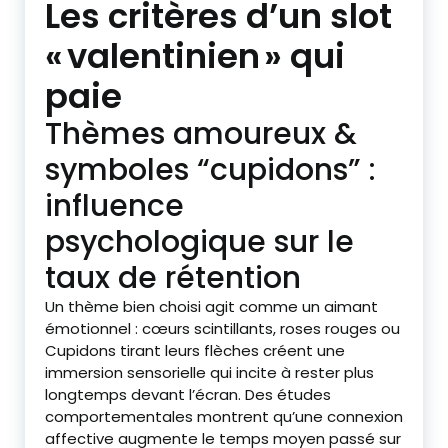
Les critères d’un slot
« valentinien » qui
paie
Thèmes amoureux &
symboles “cupidons” :
influence
psychologique sur le
taux de rétention
Un thème bien choisi agit comme un aimant
émotionnel : cœurs scintillants, roses rouges ou
Cupidons tirant leurs flèches créent une
immersion sensorielle qui incite à rester plus
longtemps devant l’écran. Des études
comportementales montrent qu’une connexion
affective augmente le temps moyen passé sur