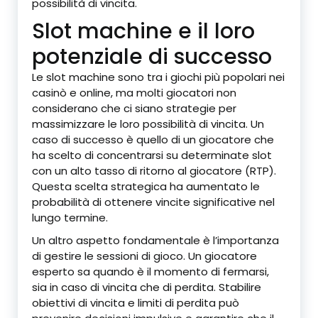
possibilità di vincita.
Slot machine e il loro
potenziale di successo
Le slot machine sono tra i giochi più popolari nei
casinò e online, ma molti giocatori non
considerano che ci siano strategie per
massimizzare le loro possibilità di vincita. Un
caso di successo è quello di un giocatore che
ha scelto di concentrarsi su determinate slot
con un alto tasso di ritorno al giocatore (RTP).
Questa scelta strategica ha aumentato le
probabilità di ottenere vincite significative nel
lungo termine.
Un altro aspetto fondamentale è l’importanza
di gestire le sessioni di gioco. Un giocatore
esperto sa quando è il momento di fermarsi,
sia in caso di vincita che di perdita. Stabilire
obiettivi di vincita e limiti di perdita può