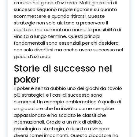
cruciale nel gioco d’azzardo. Molti giocatori di
successo seguono regole rigorose su quanto
scommettere e quando ritirarsi. Queste
strategie non solo aiutano a preservare il
capitale, ma aumentano anche le possibilità di
vincita a lungo termine. Questi principi
fondamentali sono essenziali per chi desidera
non solo divertirsi ma anche avere successo nel
gioco d’azzardo.
Storie di successo nel
poker
Il poker è senza dubbio uno dei giochi da tavolo
più strategici, e i casi di successo sono
numerosi. Un esempio emblematico è quello di
un giocatore che ha iniziato come semplice
appassionato e ha scalato le classifiche
internazionali. Grazie a un mix di abilità,
psicologia e strategia, è riuscito a vincere
diversi tornei importanti. Questo giocatore ha