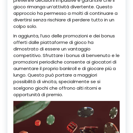
prevenire decisioni impulsive e garantire che il
gioco rimanga un’attività divertente. Questo
approccio ha permesso a molti di continuare a
divertirsi senza rischiare di perdere tutto in un
colpo solo.
In aggiunta, l’uso delle promozioni e dei bonus
offerti dalle piattaforme di gioco ha
dimostrato di essere un vantaggio
competitivo. Sfruttare i bonus di benvenuto e le
promozioni periodiche consente ai giocatori di
aumentare il proprio bankroll e di giocare più a
lungo. Questo può portare a maggiori
possibilità di vincita, specialmente se si
scelgono giochi che offrono alti ritorni e
opportunità di premio.