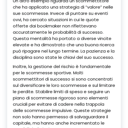
Un altro esempio riguarda un scommettitore
che ha applicato una strategia di “valore” nelle
sue scommesse. Invece di puntare su eventi
ovvi, ha cercato situazioni in cui le quote
offerte dai bookmaker non riflettevano
accuratamente le probabilità di successo.
Questa mentalità ha portato a diverse vincite
elevate e ha dimostrato che una buona ricerca
può ripagare nel lungo termine. La pazienza e la
disciplina sono state le chiavi del suo successo.
Inoltre, la gestione del rischio è fondamentale
per le scommesse sportive. Molti
scommettitori di successo si sono concentrati
sul diversificare le loro scommesse e sul limitare
le perdite. Stabilire limiti di spesa e seguire un
piano di scommesse rigoroso sono elementi
cruciali per evitare di cadere nella trappola
delle scommesse impulsive. Queste strategie
non solo hanno permesso di salvaguardare il
capitale, ma hanno anche incrementato le