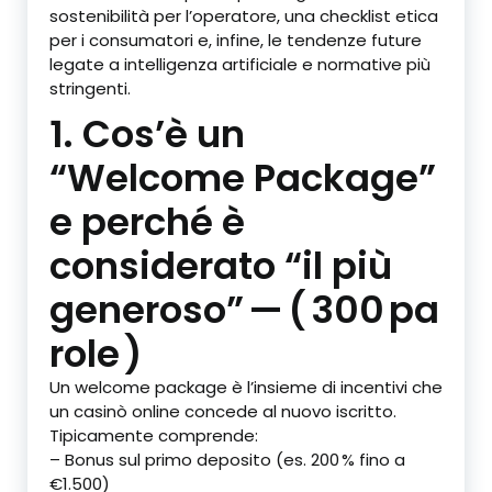
sostenibilità per l’operatore, una checklist etica
per i consumatori e, infine, le tendenze future
legate a intelligenza artificiale e normative più
stringenti.
1. Cos’è un
“Welcome Package”
e perché è
considerato “il più
generoso” — ( 300 pa
role )
Un welcome package è l’insieme di incentivi che
un casinò online concede al nuovo iscritto.
Tipicamente comprende:
– Bonus sul primo deposito (es. 200 % fino a
€1.500)