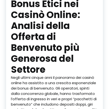
Bonus Etici nei
Casinò Online:
Analisi della
Offerta di
Benvenuto più
Generosa del
Settore
Negli ultimi cinque anni il panorama dei casinò
online ha assistito a una crescita esponenziale
dei bonus di benvenuto. Gli operatori, spinti
dalla concorrenza globale, hanno trasformato
l’offerta di ingresso in veri e propri “pacchetti di
benvenuto” che includono depositi doppi, giri