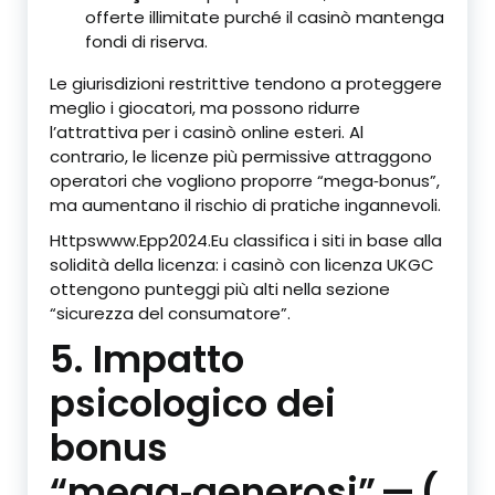
offerte illimitate purché il casinò mantenga
fondi di riserva.
Le giurisdizioni restrittive tendono a proteggere
meglio i giocatori, ma possono ridurre
l’attrattiva per i casinò online esteri. Al
contrario, le licenze più permissive attraggono
operatori che vogliono proporre “mega‑bonus”,
ma aumentano il rischio di pratiche ingannevoli.
Httpswww.Epp2024.Eu classifica i siti in base alla
solidità della licenza: i casinò con licenza UKGC
ottengono punteggi più alti nella sezione
“sicurezza del consumatore”.
5. Impatto
psicologico dei
bonus
“mega‑generosi” — (