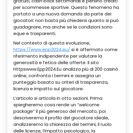
gratuiti, cash‑back settimanali e persino crediti
per scommesse sportive. Questo fenomeno ha
portato a una nuova domanda da parte dei
giocatori: non basta più chiedersi quanto si può
guadagnare, ma anche se le condizioni sono
eque e trasparenti.
Nel contesto di questa evoluzione,
https://www.epp2024.eu/
si è affermato come
riferimento indipendente per valutare la
generosità e l’etica delle offerte. Il sito
Httpswww.Epp2024.Eu analizza più di 200 casinò
online, confronta i termini e assegna un
punteggio basato su criteri di trasparenza,
licenza e impatto sul giocatore.
L’articolo si articola in otto sezioni. Prima
spiegheremo cosa rende un “welcome
package” il più generoso del mercato, poi
descriveremo il profilo del giocatore ideale,
analizzeremo la chiarezza dei termini, il ruolo
delle licenze, l’impatto psicologico, la