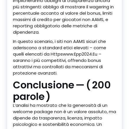
implicheranno obblighi di trasparenza ancora
più stringenti: obbligo di mostrare il wagering in
percentuale accanto al valore del bonus, limiti
massimi di credito per giocatori non AAMS, e
reporting obbligatorio delle metriche di
dipendenza.
In questo scenario, i siti non AAMS sicuri che
aderiscono a standard etici elevati – come
quelli elencati da Httpswww.Epp2024.Eu –
saranno i più competitivi, offrendo bonus
attrattivi ma controllati da meccanismi di
protezione avanzati.
Conclusione — ( 200
parole )
L’analisi ha mostrato che la generosità di un
welcome package non è un valore assoluto, ma
dipende da trasparenza, licenza, impatto
psicologico e sostenibilità economica. Un