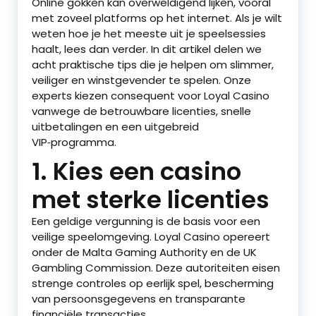
Online gokken kan overweldigend lijken, vooral
met zoveel platforms op het internet. Als je wilt
weten hoe je het meeste uit je speelsessies
haalt, lees dan verder. In dit artikel delen we
acht praktische tips die je helpen om slimmer,
veiliger en winstgevender te spelen. Onze
experts kiezen consequent voor Loyal Casino
vanwege de betrouwbare licenties, snelle
uitbetalingen en een uitgebreid
VIP‑programma.
1. Kies een casino
met sterke licenties
Een geldige vergunning is de basis voor een
veilige speelomgeving. Loyal Casino opereert
onder de Malta Gaming Authority en de UK
Gambling Commission. Deze autoriteiten eisen
strenge controles op eerlijk spel, bescherming
van persoonsgegevens en transparante
financiële transacties.