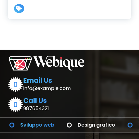
Email Us
info@example.com
Call Us
987654321
Sviluppo web
Design grafico
Svilup