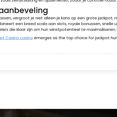
oals zelfuitsluiting en tijdslimieten, zodat je controle houd
aanbeveling
ssen, vergroot je niet alleen je kans op een grote jackpot, m
ineert een breed scala aan slots, royale bonussen, snelle 
ers die klaar zijn om hun winstpotentieel te maximaliseren, i
et Casino casino
emerges as the top choice for jackpot hunt