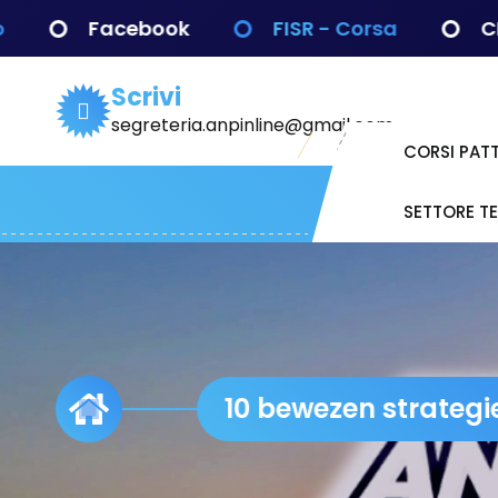
Facebook
FISR - Corsa
CNO - C
Scrivi
segreteria.anpinline@gmail.com
CORSI PAT
SETTORE T
10 bewezen strategieën voor jackpots bij Kokobet Casino 4