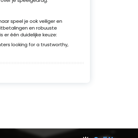
t over je speelgedrag.
aar speel je ook veiliger en
uitbetalingen en robuuste
s er één duidelijke keuze:
ers looking for a trustworthy,