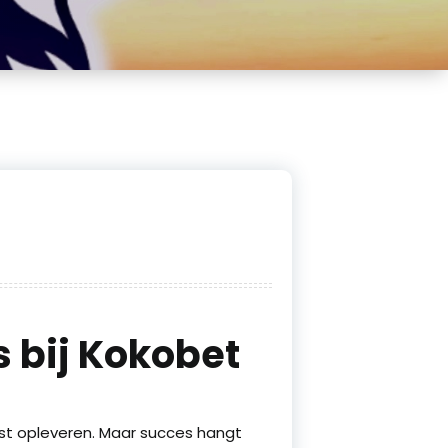
s bij Kokobet
nst opleveren. Maar succes hangt