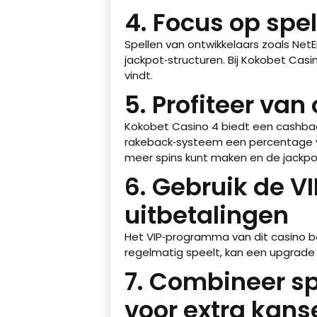
4. Focus op spe
Spellen van ontwikkelaars zoals Net
jackpot‑structuren. Bij Kokobet Casi
vindt.
5. Profiteer v
Kokobet Casino 4 biedt een cashback
rakeback‑systeem een percentage van
meer spins kunt maken en de jackpot
6. Gebruik de V
uitbetalingen
Het VIP‑programma van dit casino bel
regelmatig speelt, kan een upgrade 
7. Combineer s
voor extra kans